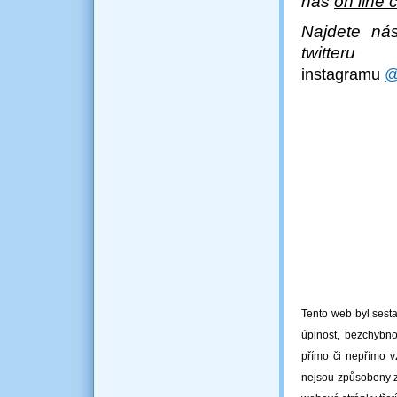
náš
on line 
Najdete ná
twit
instagramu
@
Tento web byl sesta
úplnost, bezchybno
přímo či nepřímo v
nejsou způsobeny 