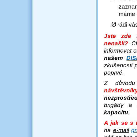
zazna
máme
Ø
rádi vá
Jste zde
nenašli?
C
informovat 
našem
DI
zkušenosti 
poprvé.
Z důvodu 
návštěvn
nezprostř
brigády a
kapacitu
.
A jak se s 
na
e-mail
g