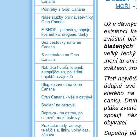
Canaria
MOŘI
-
Postřehy z Gran Canaria
Naše služby pro návštěvníky
Gran Canaria
Už v dávnýc
E-SHOP : potraviny, nápoje,
existenci k
kosmetika, drogerie, dárky
zvláštní př
Bez cestovky na Gran
blažených
“
Canaria
velký řecký
S cestovkou na Gran
Canaria
„není tu ani
svěžesti, zr
Nabídka hotelů, letenek,
autopůjčoven, pojištění,
trajektů a zájezdů
Třetí největ
Blog ze života na Gran
údajně své 
Canaria
kterého na 
Gran Canaria - vše o ostrově
canis). Dru
Bydlení na ostrově
ptáka zvanéh
Doprava - na ostrov, po
spojují n
ostrově, mezi ostrovy
obyvatel.
Praktické rady, adresy,
telef.čísla, linky, volný čas,
Sopečný pův
zábava