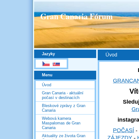
Gran Canaria Fórum
Jazyky
Úvod
Menu
GRANCAN
Úvod
Ví
Gran Canaria - aktuální
počasí v destinacích
Sledu
Bleskové zprávy z Gran
Gr
Canaria
Webová kamera
instagr
Maspalomas de Gran
Canaria
POČASÍ
-
Aktuality ze života Gran
ZÁJEZDY
-