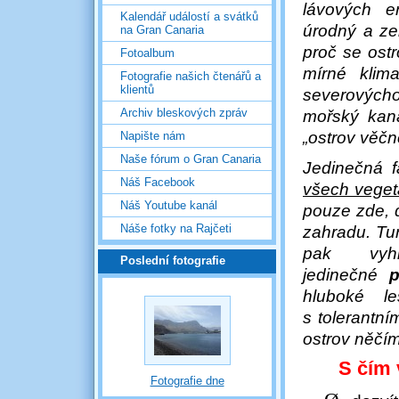
lávových e
Kalendář událostí a svátků
úrodný a zel
na Gran Canaria
proč se ost
Fotoalbum
mírné klim
Fotografie našich čtenářů a
klientů
severových
Archiv bleskových zpráv
mořský kaná
„ostrov věčn
Napište nám
Naše fórum o Gran Canaria
Jedinečná 
Náš Facebook
všech veget
Náš Youtube kanál
pouze zde, 
Náše fotky na Rajčeti
zahradu. Turi
pak vyhl
Poslední fotografie
jedinečné
hluboké l
s tolerantní
ostrov něčí
S
čím 
Fotografie dne