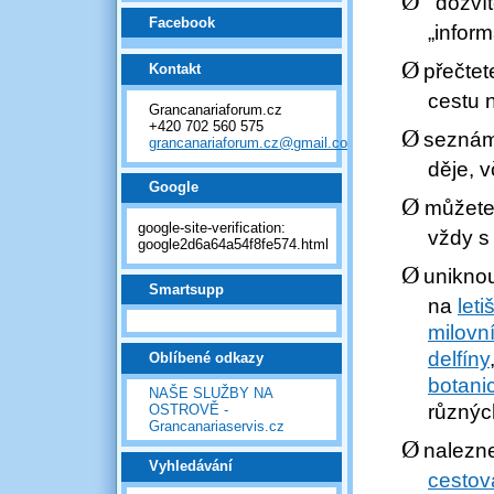
Ø
dozv
Facebook
„infor
Ø
přečtet
Kontakt
cestu 
Grancanariaforum.cz
+420 702 560 575
Ø
seznámí
grancanariaforum.cz@gmail.com
děje
, 
Google
Ø
můžete 
google-site-verification:
vždy s
google2d6a64a54f8fe574.html
Ø
unikno
Smartsupp
na
leti
milovní
delfíny
Oblíbené odkazy
botani
NAŠE SLUŽBY NA
různých
OSTROVĚ -
Grancanariaservis.cz
Ø
nalezn
Vyhledávání
cestov