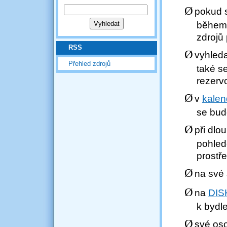
Ø
pokud s
během 
zdrojů
RSS
Ø
vyhled
Přehled zdrojů
také s
rezerv
Ø
v
kalen
se bud
Ø
při dlo
pohled
prostř
Ø
na své 
Ø
na
DIS
k bydl
Ø
své oso