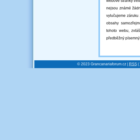
webové stránky třet
nejsou známé žádné
vylučujeme záruku 
obsahy samozřejmě
tohoto webu, zvláš
předběžný písemný
© 2023 Grancanariaforum.cz |
RSS
|