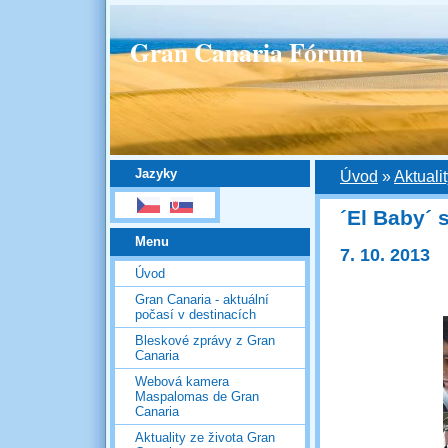
Gran Canaria Fórum
Jazyky
Úvod
»
Aktuali
´El Baby´ s
Menu
7. 10. 2013
Úvod
Gran Canaria - aktuální
počasí v destinacích
Bleskové zprávy z Gran
Canaria
Webová kamera
Maspalomas de Gran
Canaria
Aktuality ze života Gran