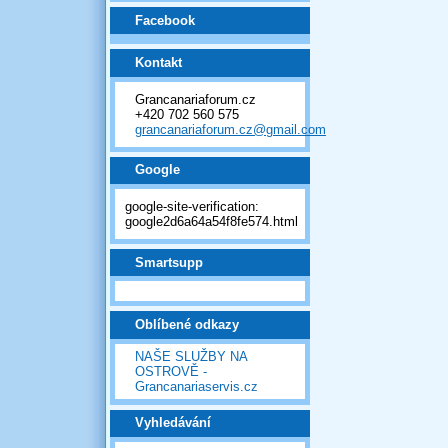
Facebook
Kontakt
Grancanariaforum.cz
+420 702 560 575
grancanariaforum.cz@gmail.com
Google
google-site-verification:
google2d6a64a54f8fe574.html
Smartsupp
Oblíbené odkazy
NAŠE SLUŽBY NA
OSTROVĚ -
Grancanariaservis.cz
Vyhledávání