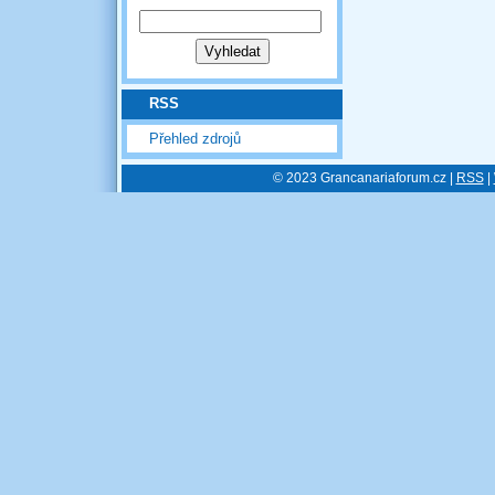
RSS
Přehled zdrojů
© 2023 Grancanariaforum.cz |
RSS
|