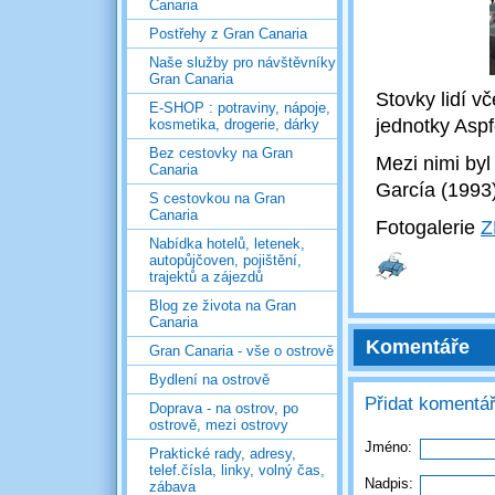
Canaria
Postřehy z Gran Canaria
Naše služby pro návštěvníky
Gran Canaria
Stovky lidí vč
E-SHOP : potraviny, nápoje,
jednotky Aspf
kosmetika, drogerie, dárky
Bez cestovky na Gran
Mezi nimi byl
Canaria
García (1993)
S cestovkou na Gran
Canaria
Fotogalerie
Z
Nabídka hotelů, letenek,
autopůjčoven, pojištění,
trajektů a zájezdů
Blog ze života na Gran
Canaria
Komentáře
Gran Canaria - vše o ostrově
Bydlení na ostrově
Přidat komentá
Doprava - na ostrov, po
ostrově, mezi ostrovy
Jméno:
Praktické rady, adresy,
telef.čísla, linky, volný čas,
Nadpis:
zábava