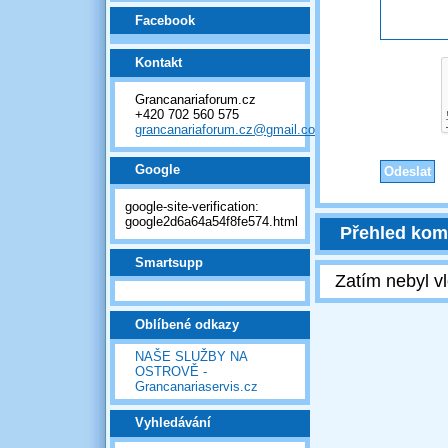
Facebook
Kontakt
Grancanariaforum.cz
+420 702 560 575
grancanariaforum.cz@gmail.com
Google
google-site-verification:
google2d6a64a54f8fe574.html
Přehled kom
Smartsupp
Zatím nebyl v
Oblíbené odkazy
NAŠE SLUŽBY NA
OSTROVĚ -
Grancanariaservis.cz
Vyhledávání