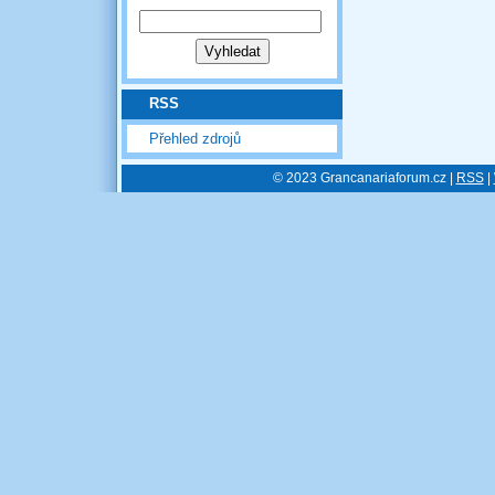
RSS
Přehled zdrojů
© 2023 Grancanariaforum.cz |
RSS
|