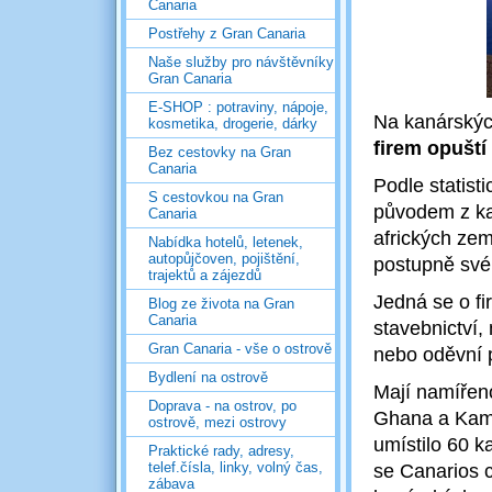
Canaria
Postřehy z Gran Canaria
Naše služby pro návštěvníky
Gran Canaria
E-SHOP : potraviny, nápoje,
Na kanárských
kosmetika, drogerie, dárky
firem opuští
Bez cestovky na Gran
Canaria
Podle statist
S cestovkou na Gran
původem z ka
Canaria
afrických ze
Nabídka hotelů, letenek,
autopůjčoven, pojištění,
postupně své 
trajektů a zájezdů
Jedná se o fi
Blog ze života na Gran
Canaria
stavebnictví,
Gran Canaria - vše o ostrově
nebo oděvní 
Bydlení na ostrově
Mají namířen
Doprava - na ostrov, po
Ghana a Kam
ostrově, mezi ostrovy
umístilo 60 k
Praktické rady, adresy,
telef.čísla, linky, volný čas,
se Canarios c
zábava