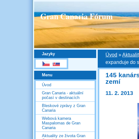
Gran Canaria Fórum
Jazyky
Úvod
»
Aktuali
expanduje do 
145 kanár
Menu
zemí
Úvod
11. 2. 2013
Gran Canaria - aktuální
počasí v destinacích
Bleskové zprávy z Gran
Canaria
Webová kamera
Maspalomas de Gran
Canaria
Aktuality ze života Gran