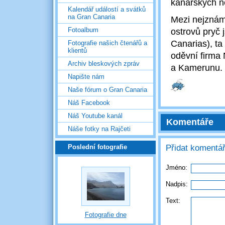
kanárských nel
Kalendář událostí a svátků
na Gran Canaria
Mezi nejznámn
Fotoalbum
ostrovů pryč 
Canarias), t
Fotografie našich čtenářů a
klientů
oděvní firma
Archiv bleskových zpráv
a Kamerunu.
Napište nám
Naše fórum o Gran Canaria
Náš Facebook
Náš Youtube kanál
Komentáře
Náše fotky na Rajčeti
Přidat komentá
Poslední fotografie
Jméno:
Nadpis:
Text:
Fotografie dne