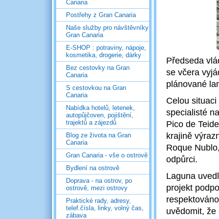
Canaria
Postřehy z Gran Canaria
Naše služby pro návštěvníky
Gran Canaria
E-SHOP : potraviny, nápoje,
kosmetika, drogerie, dárky
Předseda vlá
Bez cestovky na Gran
se včera vyjá
Canaria
plánované la
S cestovkou na Gran
Canaria
Celou situaci
Nabídka hotelů, letenek,
specialisté n
autopůjčoven, pojištění,
trajektů a zájezdů
Pico de Teide 
krajině výraz
Blog ze života na Gran
Canaria
Roque Nublo, 
Gran Canaria - vše o ostrově
odpůrci.
Bydlení na ostrově
Laguna uvedl
Doprava - na ostrov, po
projekt podpo
ostrově, mezi ostrovy
respektováno.
Praktické rady, adresy,
telef.čísla, linky, volný čas,
uvědomit, že 
zábava