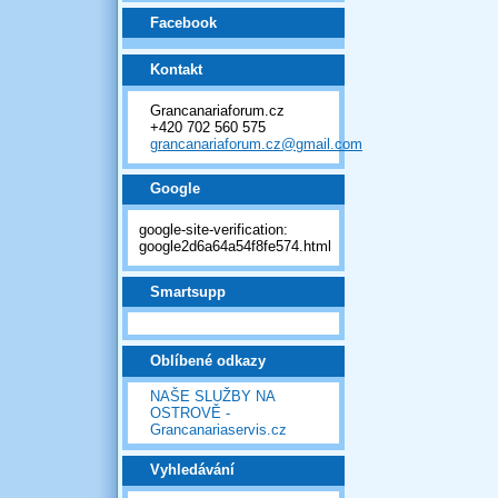
Facebook
Kontakt
Grancanariaforum.cz
+420 702 560 575
grancanariaforum.cz@gmail.com
Google
google-site-verification:
google2d6a64a54f8fe574.html
Smartsupp
Oblíbené odkazy
NAŠE SLUŽBY NA
OSTROVĚ -
Grancanariaservis.cz
Vyhledávání