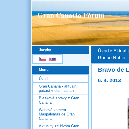
Gran Canaria Fórum
Jazyky
Úvod
»
Aktuali
Roque Nublo
Bravo de 
Menu
Úvod
6. 4. 2013
Gran Canaria - aktuální
počasí v destinacích
Bleskové zprávy z Gran
Canaria
Webová kamera
Maspalomas de Gran
Canaria
Aktuality ze života Gran