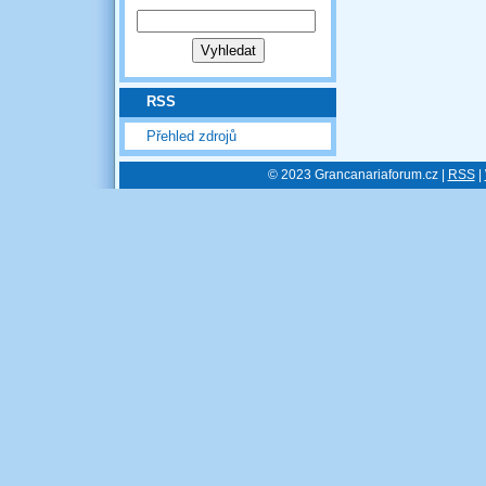
RSS
Přehled zdrojů
© 2023 Grancanariaforum.cz |
RSS
|