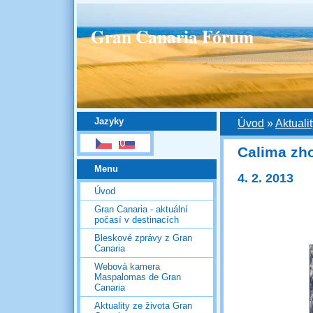
Gran Canaria Fórum
Jazyky
Úvod
»
Aktuali
Calima zho
Menu
4. 2. 2013
Úvod
Gran Canaria - aktuální
počasí v destinacích
Bleskové zprávy z Gran
Canaria
Webová kamera
Maspalomas de Gran
Canaria
Aktuality ze života Gran