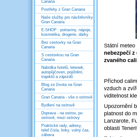
Canaria
Postřehy z Gran Canaria
Naše služby pro návštěvníky
Gran Canaria
E-SHOP : potraviny, nápoje,
kosmetika, drogerie, dárky
Bez cestovky na Gran
Státní meteo
Canaria
nebezpečí z
S cestovkou na Gran
Canaria
zvaného cal
Nabídka hotelů, letenek,
autopůjčoven, pojištění,
trajektů a zájezdů
Příchod calim
Blog ze života na Gran
vzduch a zvíř
Canaria
viditelnost kl
Gran Canaria - vše o ostrově
Bydlení na ostrově
Upozornění b
platnost do m
Doprava - na ostrov, po
ostrově, mezi ostrovy
Lanzarote, Fu
Praktické rady, adresy,
oblasti Teneri
telef.čísla, linky, volný čas,
zábava