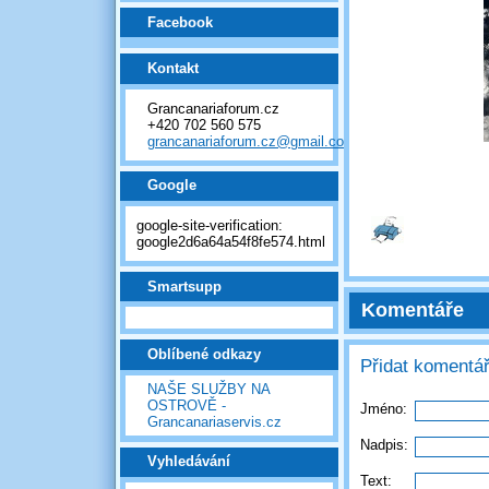
Facebook
Kontakt
Grancanariaforum.cz
+420 702 560 575
grancanariaforum.cz@gmail.com
Google
google-site-verification:
google2d6a64a54f8fe574.html
Smartsupp
Komentáře
Oblíbené odkazy
Přidat komentá
NAŠE SLUŽBY NA
OSTROVĚ -
Jméno:
Grancanariaservis.cz
Nadpis:
Vyhledávání
Text: