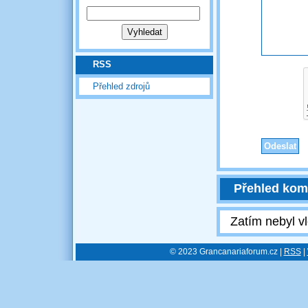
RSS
Přehled zdrojů
Přehled kom
Zatím nebyl v
© 2023 Grancanariaforum.cz |
RSS
|