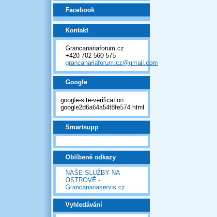
Facebook
Kontakt
Grancanariaforum.cz
+420 702 560 575
grancanariaforum.cz@gmail.com
Google
google-site-verification:
google2d6a64a54f8fe574.html
Smartsupp
Oblíbené odkazy
NAŠE SLUŽBY NA
OSTROVĚ -
Grancanariaservis.cz
Vyhledávání