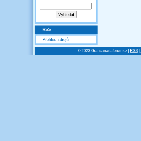
RSS
Přehled zdrojů
© 2023 Grancanariaforum.cz |
RSS
|