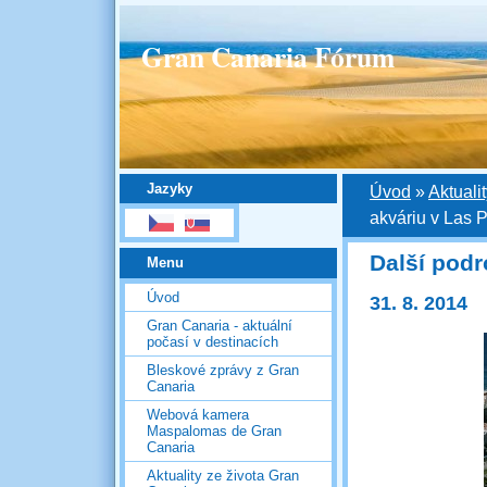
Gran Canaria Fórum
Jazyky
Úvod
»
Aktuali
akváriu v Las 
Další podr
Menu
Úvod
31. 8. 2014
Gran Canaria - aktuální
počasí v destinacích
Bleskové zprávy z Gran
Canaria
Webová kamera
Maspalomas de Gran
Canaria
Aktuality ze života Gran