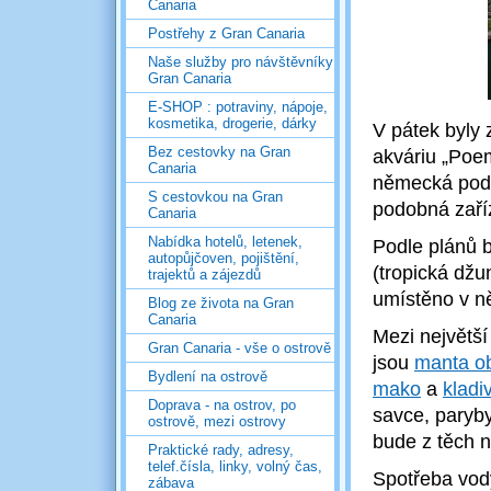
Canaria
Postřehy z Gran Canaria
Naše služby pro návštěvníky
Gran Canaria
E-SHOP : potraviny, nápoje,
kosmetika, drogerie, dárky
V pátek byly 
Bez cestovky na Gran
akváriu „Poem
Canaria
německá podni
S cestovkou na Gran
podobná zaříz
Canaria
Nabídka hotelů, letenek,
Podle plánů b
autopůjčoven, pojištění,
(tropická džu
trajektů a zájezdů
umístěno v n
Blog ze života na Gran
Canaria
Mezi největší
Gran Canaria - vše o ostrově
jsou
manta o
Bydlení na ostrově
mako
a
kladi
Doprava - na ostrov, po
savce, paryby
ostrově, mezi ostrovy
bude z těch 
Praktické rady, adresy,
telef.čísla, linky, volný čas,
Spotřeba vod
zábava