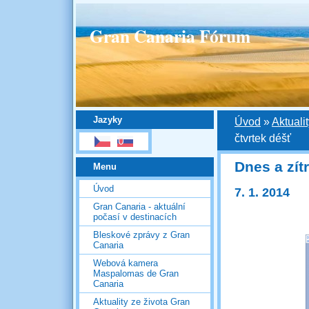
Gran Canaria Fórum
Jazyky
Úvod
»
Aktuali
čtvrtek déšť
Dnes a zít
Menu
Úvod
7. 1. 2014
Gran Canaria - aktuální
počasí v destinacích
Bleskové zprávy z Gran
Canaria
Webová kamera
Maspalomas de Gran
Canaria
Aktuality ze života Gran