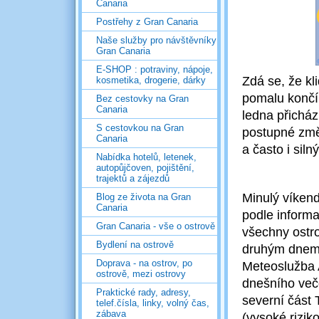
Canaria
Postřehy z Gran Canaria
Naše služby pro návštěvníky
Gran Canaria
E-SHOP : potraviny, nápoje,
Zdá se, že kl
kosmetika, drogerie, dárky
pomalu končí
Bez cestovky na Gran
Canaria
ledna přicház
S cestovkou na Gran
postupné změn
Canaria
a často i silný
Nabídka hotelů, letenek,
autopůjčoven, pojištění,
trajektů a zájezdů
Minulý víkend
Blog ze života na Gran
Canaria
podle informa
Gran Canaria - vše o ostrově
všechny ostro
Bydlení na ostrově
druhým dnem 
Doprava - na ostrov, po
Meteoslužba 
ostrově, mezi ostrovy
dnešního veče
Praktické rady, adresy,
severní část 
telef.čísla, linky, volný čas,
zábava
(vysoké rizik