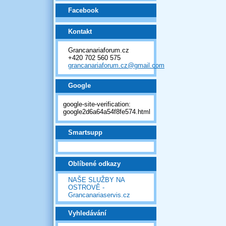
Facebook
Kontakt
Grancanariaforum.cz
+420 702 560 575
grancanariaforum.cz@gmail.com
Google
google-site-verification:
google2d6a64a54f8fe574.html
Smartsupp
Oblíbené odkazy
NAŠE SLUŽBY NA
OSTROVĚ -
Grancanariaservis.cz
Vyhledávání