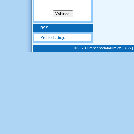
RSS
Přehled zdrojů
© 2023 Grancanariaforum.cz |
RSS
|