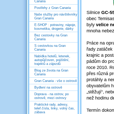
Canaria
Postřehy z Gran Canaria
Silnice
GC-5
Naše služby pro návštěvníky
obec Temisas,
Gran Canaria
byly
velice n
E-SHOP : potraviny, nápoje,
kosmetika, drogerie, dárky
mnoha nebez
Bez cestovky na Gran
Canaria
Práce na opra
S cestovkou na Gran
řady zatáček
Canaria
krajnic a pos
Nabídka hotelů, letenek,
autopůjčoven, pojištění,
pádům do prop
trajektů a zájezdů
roce 2010. Ro
Blog ze života na Gran
přes různá pr
Canaria
protáhly a ne
Gran Canaria - vše o ostrově
obyvatelům hl
Bydlení na ostrově
„stěžují“, ne
Doprava - na ostrov, po
než hodinu de
ostrově, mezi ostrovy
Praktické rady, adresy,
telef.čísla, linky, volný čas,
Termín dokonč
zábava