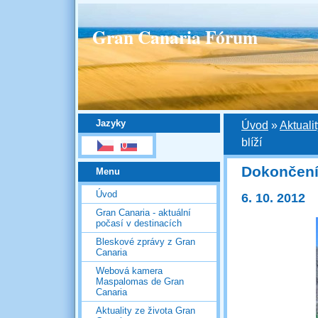
Gran Canaria Fórum
Jazyky
Úvod
»
Aktuali
blíží
Dokončení 
Menu
Úvod
6. 10. 2012
Gran Canaria - aktuální
počasí v destinacích
Bleskové zprávy z Gran
Canaria
Webová kamera
Maspalomas de Gran
Canaria
Aktuality ze života Gran