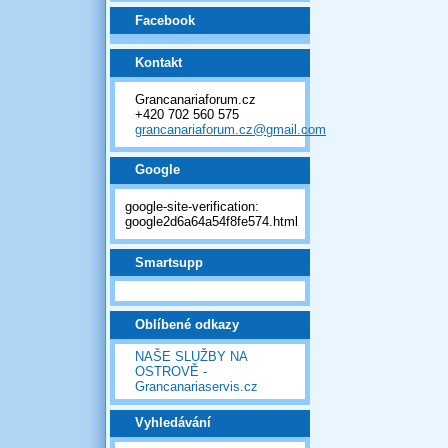
Facebook
Kontakt
Grancanariaforum.cz
+420 702 560 575
grancanariaforum.cz@gmail.com
Google
google-site-verification:
google2d6a64a54f8fe574.html
Smartsupp
Oblíbené odkazy
NAŠE SLUŽBY NA
OSTROVĚ -
Grancanariaservis.cz
Vyhledávání