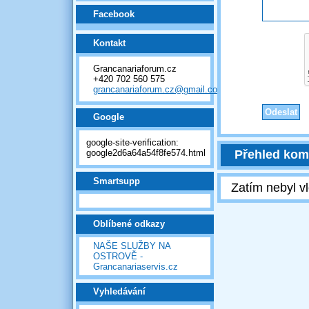
Facebook
Kontakt
Grancanariaforum.cz
+420 702 560 575
grancanariaforum.cz@gmail.com
Google
google-site-verification:
google2d6a64a54f8fe574.html
Přehled kom
Smartsupp
Zatím nebyl v
Oblíbené odkazy
NAŠE SLUŽBY NA
OSTROVĚ -
Grancanariaservis.cz
Vyhledávání