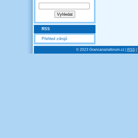
RSS
Přehled zdrojů
© 2023 Grancanariaforum.cz |
RSS
|