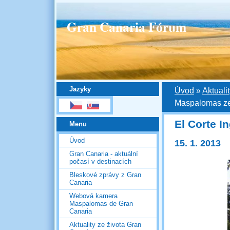
Gran Canaria Fórum
Jazyky
Úvod
»
Aktuali
Maspalomas z
El Corte 
Menu
Úvod
15. 1. 2013
Gran Canaria - aktuální
počasí v destinacích
Bleskové zprávy z Gran
Canaria
Webová kamera
Maspalomas de Gran
Canaria
Aktuality ze života Gran