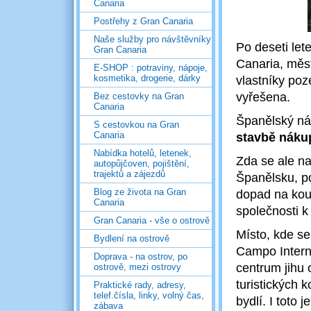
Canaria
Postřehy z Gran Canaria
Naše služby pro návštěvníky
Po deseti let
Gran Canaria
Canaria, měs
E-SHOP : potraviny, nápoje,
kosmetika, drogerie, dárky
vlastníky poz
vyřešena.
Bez cestovky na Gran
Canaria
Španělský ná
S cestovkou na Gran
Canaria
stavbě nákup
Nabídka hotelů, letenek,
Zda se ale na
autopůjčoven, pojištění,
trajektů a zájezdů
Španělsku, p
Blog ze života na Gran
dopad na kou
Canaria
společnosti k
Gran Canaria - vše o ostrově
Místo, kde s
Bydlení na ostrově
Campo Internat
Doprava - na ostrov, po
centrum jihu 
ostrově, mezi ostrovy
turistických 
Praktické rady, adresy,
telef.čísla, linky, volný čas,
bydlí. I toto 
zábava