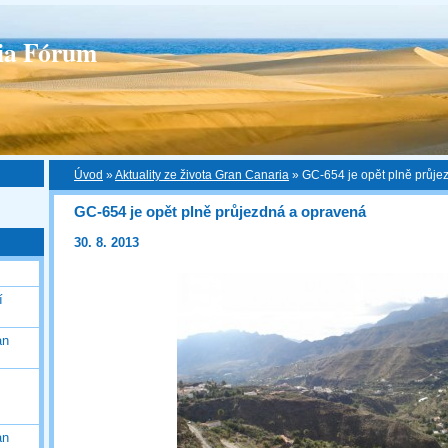
ia Fórum
Úvod
»
Aktuality ze života Gran Canaria
»
GC-654 je opět plně průje
GC-654 je opět plně průjezdná a opravená
30. 8. 2013
í
an
an