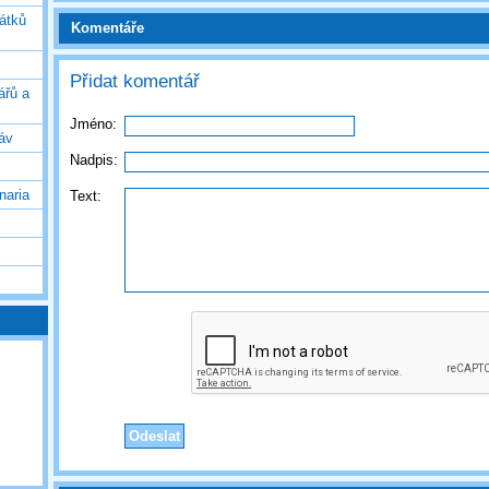
vátků
Komentáře
Přidat komentář
ářů a
Jméno:
áv
Nadpis:
naria
Text: