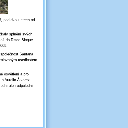
á, pod dvou letech od
čkaly splnění svých
 až do Risco Bloque.
 2009.
 společnost Santana
 izolovaným usedlostem
é osvětlení a pro
a Aurelio Álvarez
ední ale i odpolední