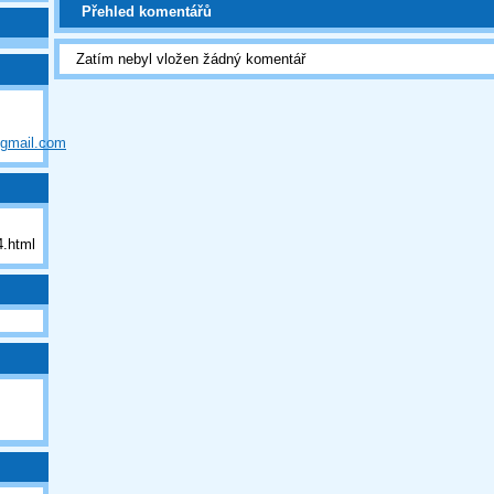
Přehled komentářů
Zatím nebyl vložen žádný komentář
@gmail.com
.html