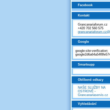
Facebook
Kontakt
Grancanariaforum.cz
+420 702 560 575
grancanariaforum.cz
Google
google-site-verification:
google2d6a64a54f8fe574
Smartsupp
Oblíbené odkazy
NAŠE SLUŽBY NA
OSTROVĚ -
Grancanariaservis.cz
Vyhledávání