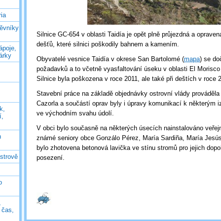
ia
těvníky
Silnice GC-654 v oblasti Taidía je opět plně průjezdná a opraven
dešťů, které silnici poškodily bahnem a kamením.
ápoje,
árky
Obyvatelé vesnice Taidía v okrese San Bartolomé (
mapa
) se do
požadavků a to včetně vyasfaltování úseku v oblasti El Morisco
Silnice byla poškozena v roce 2011, ale také při deštích v roce
Stavební práce na základě objednávky ostrovní vlády prováděla
Cazorla a součástí oprav byly i úpravy komunikací k některým
k,
ve východním svahu údolí.
í,
V obci bylo současně na některých úsecích nainstalováno veřejn
n
známé seniory obce Gonzálo Pérez, María Sardiña, María Jesús 
bylo zhotovena betonová lavička ve stínu stromů pro jejich dopol
ostrově
posezení.
o
,
ý čas,