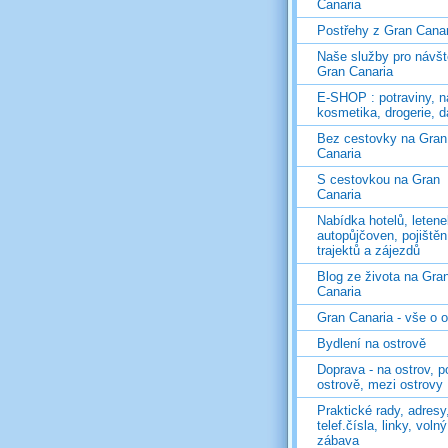
Canaria
Postřehy z Gran Canar
Naše služby pro návš
Gran Canaria
E-SHOP : potraviny, n
kosmetika, drogerie, d
Bez cestovky na Gran
Canaria
S cestovkou na Gran
Canaria
Nabídka hotelů, letene
autopůjčoven, pojištěn
trajektů a zájezdů
Blog ze života na Gra
Canaria
Gran Canaria - vše o 
Bydlení na ostrově
Doprava - na ostrov, p
ostrově, mezi ostrovy
Praktické rady, adresy
telef.čísla, linky, voln
zábava