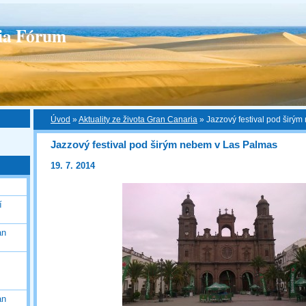
ia Fórum
Úvod
»
Aktuality ze života Gran Canaria
»
Jazzový festival pod širý
Jazzový festival pod širým nebem v Las Palmas
19. 7. 2014
í
an
an