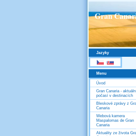
Gran Canar
Jazyky
Menu
Úvod
Gran Canaria - aktuáln
počasí v destinacích
Bleskové zprávy z Gr
Canaria
Webová kamera
Maspalomas de Gran
Canaria
Aktuality ze života Gr