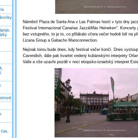
ia
těvníky
Náměstí Plaza de Santa Ana v Las Palmas hostí v tyto dny jazzo
Festival Internacional Canarias Jazz&Más Heineken". Koncerty
ápoje,
bez vstupného, to je to, co přilákalo včera večer hodně lidí na p
árky
Lizana Group a Gabacho Maroconnection.
Nejinak tomu bude dnes, kdy festival večer končí. Dnes vystou
Cavendish, dále pak kvartet vedený kubánskými interprety Orl
Valle a vše uzavře pozdě v noci etiopsko-izraelský interpret Est
k,
í,
n
ostrově
o
,
ý čas,