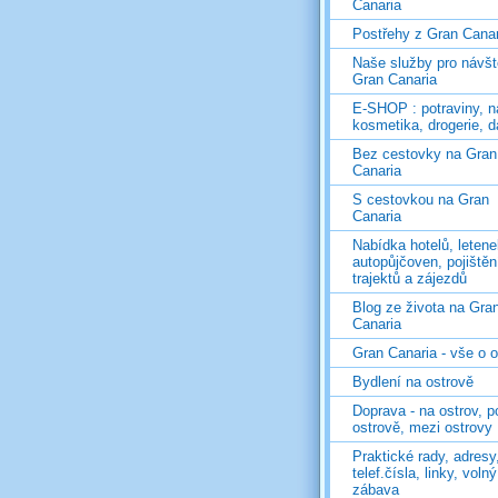
Canaria
Postřehy z Gran Canar
Naše služby pro návš
Gran Canaria
E-SHOP : potraviny, n
kosmetika, drogerie, d
Bez cestovky na Gran
Canaria
S cestovkou na Gran
Canaria
Nabídka hotelů, letene
autopůjčoven, pojištěn
trajektů a zájezdů
Blog ze života na Gra
Canaria
Gran Canaria - vše o 
Bydlení na ostrově
Doprava - na ostrov, p
ostrově, mezi ostrovy
Praktické rady, adresy
telef.čísla, linky, voln
zábava