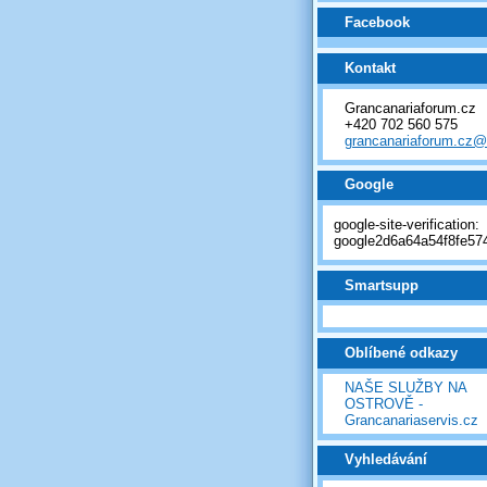
Facebook
Kontakt
Grancanariaforum.cz
+420 702 560 575
grancanariaforum.cz
Google
google-site-verification:
google2d6a64a54f8fe574
Smartsupp
Oblíbené odkazy
NAŠE SLUŽBY NA
OSTROVĚ -
Grancanariaservis.cz
Vyhledávání