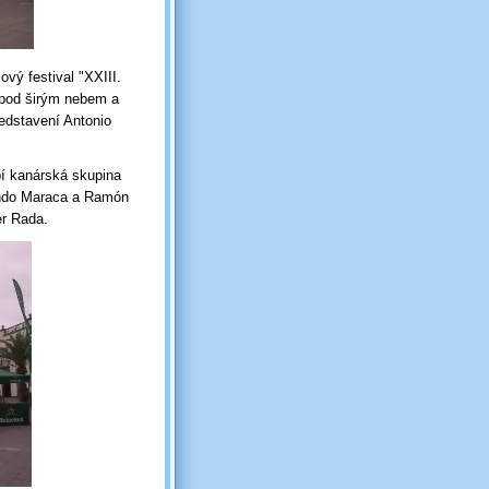
vý festival "XXIII.
 pod širým nebem a
ředstavení Antonio
pí kanárská skupina
ando Maraca a Ramón
er Rada.