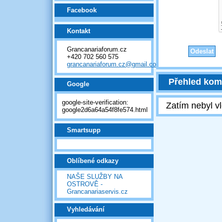
Facebook
Kontakt
Grancanariaforum.cz
+420 702 560 575
grancanariaforum.cz@gmail.com
Přehled kom
Google
google-site-verification:
Zatím nebyl v
google2d6a64a54f8fe574.html
Smartsupp
Oblíbené odkazy
NAŠE SLUŽBY NA
OSTROVĚ -
Grancanariaservis.cz
Vyhledávání