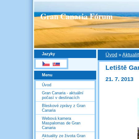
Gran Canaria Fórum
Jazyky
Úvod
»
Aktuali
Letiště Ga
Menu
21. 7. 2013
Úvod
Gran Canaria - aktuální
počasí v destinacích
Bleskové zprávy z Gran
Canaria
Webová kamera
Maspalomas de Gran
Canaria
Aktuality ze života Gran