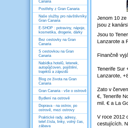
Canaria
Postřehy z Gran Canaria
Naše služby pro návštěvníky
Jenom 10 ze 4
Gran Canaria
jsou z kanárs
E-SHOP : potraviny, nápoje,
kosmetika, drogerie, dárky
Jsou to Tener
Bez cestovky na Gran
Lanzarote a 
Canaria
S cestovkou na Gran
Finančně vyjá
Canaria
Nabídka hotelů, letenek,
autopůjčoven, pojištění,
Tenerife Sur 
trajektů a zájezdů
Lanzarote, +8
Blog ze života na Gran
Canaria
Zato v červen
Gran Canaria - vše o ostrově
€, Tenerife No
Bydlení na ostrově
mil. € a La G
Doprava - na ostrov, po
ostrově, mezi ostrovy
V roce 2012 o
Praktické rady, adresy,
telef.čísla, linky, volný čas,
cestujících. 
zábava