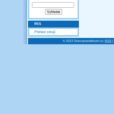
RSS
Přehled zdrojů
© 2023 Grancanariaforum.cz |
RSS
|