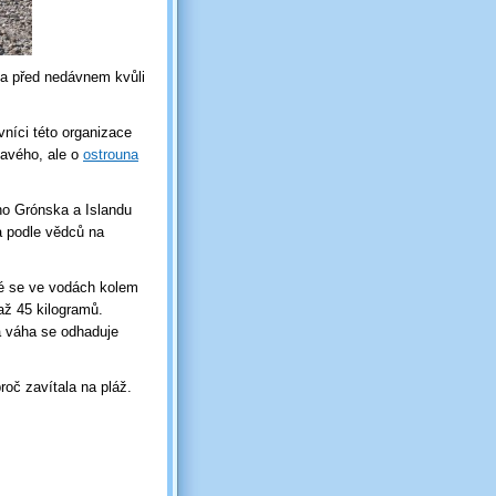
na před nedávnem kvůli
níci této organizace
lavého, ale o
ostrouna
ího Grónska a Islandu
a podle vědců na
eré se ve vodách kolem
až 45 kilogramů.
a váha se odhaduje
roč zavítala na pláž.