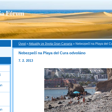
ia Fórum
Úvod
»
Aktuality ze života Gran Canaria
»
Nebezpečí na Playa del C
Nebezpečí na Playa del Cura odvoláno
7. 2. 2013
í
an
an