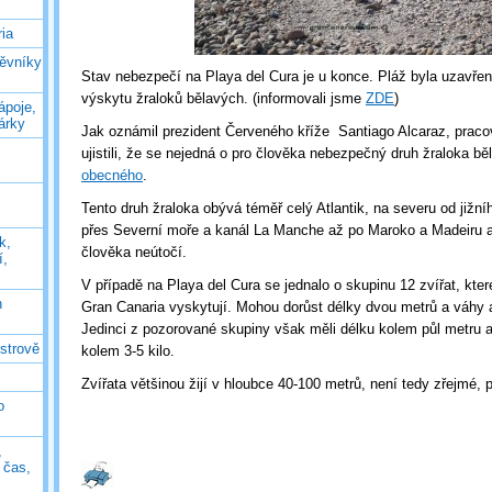
ia
těvníky
Stav nebezpečí na Playa del Cura je u konce. Pláž byla uzavře
výskytu žraloků bělavých. (informovali jsme
ZDE
)
ápoje,
árky
Jak oznámil prezident Červeného kříže Santiago Alcaraz, pracov
ujistili, že se nejedná o pro člověka nebezpečný druh žraloka bě
obecného
.
Tento druh žraloka obývá téměř celý Atlantik, na severu od jižn
přes Severní moře a kanál La Manche až po Maroko a Madeiru 
k,
člověka neútočí.
í,
V případě na Playa del Cura se jednalo o skupinu 12 zvířat, kt
n
Gran Canaria vyskytují. Mohou dorůst délky dvou metrů a váhy 
Jedinci z pozorované skupiny však měli délku kolem půl metru 
ostrově
kolem 3-5 kilo.
Zvířata většinou žijí v hloubce 40-100 metrů, není tedy zřejmé, p
o
,
ý čas,