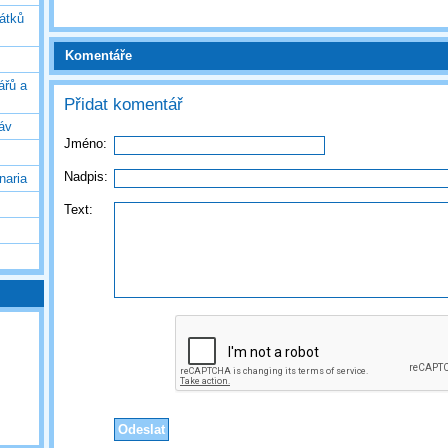
vátků
Komentáře
ářů a
Přidat komentář
áv
Jméno:
Nadpis:
naria
Text: