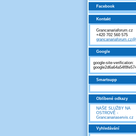
Facebook
Kontakt
Grancanariaforum.cz
+420 702 560 575
grancanariaforum.cz
Google
google-site-verification:
google2d6a64a54f8fe574
Smartsupp
Oblíbené odkazy
NAŠE SLUŽBY NA
OSTROVĚ -
Grancanariaservis.cz
Vyhledávání