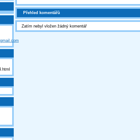
Přehled komentářů
Zatím nebyl vložen žádný komentář
@gmail.com
.html