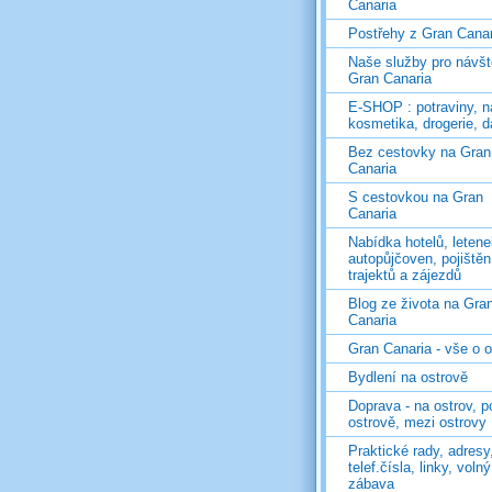
Canaria
Postřehy z Gran Canar
Naše služby pro návš
Gran Canaria
E-SHOP : potraviny, n
kosmetika, drogerie, d
Bez cestovky na Gran
Canaria
S cestovkou na Gran
Canaria
Nabídka hotelů, letene
autopůjčoven, pojištěn
trajektů a zájezdů
Blog ze života na Gra
Canaria
Gran Canaria - vše o 
Bydlení na ostrově
Doprava - na ostrov, p
ostrově, mezi ostrovy
Praktické rady, adresy
telef.čísla, linky, voln
zábava