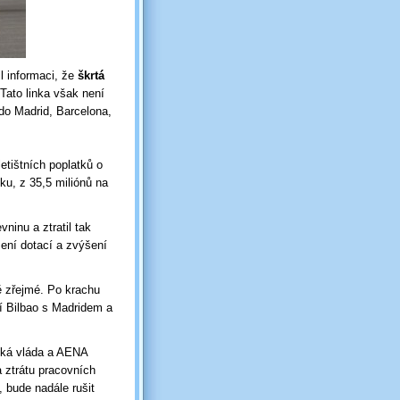
l informaci, že
škrtá
ato linka však není
 do Madrid, Barcelona,
etištních poplatků o
ku, z 35,5 miliónů na
vninu a ztratil tak
šení dotací a zvýšení
ě zřejmé. Po krachu
ní Bilbao s Madridem a
lská vláda a AENA
a ztrátu pracovních
, bude nadále rušit