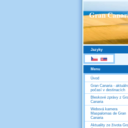
Gran Canar
Jazyky
Menu
Úvod
Gran Canaria - aktuáln
počasí v destinacích
Bleskové zprávy z Gr
Canaria
Webová kamera
Maspalomas de Gran
Canaria
Aktuality ze života Gr