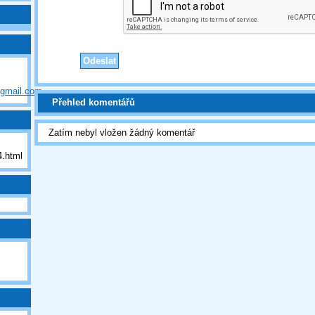
@gmail.com
Přehled komentářů
Zatím nebyl vložen žádný komentář
.html