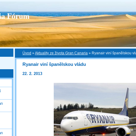
ia Fórum
Úvod
»
Aktuality ze života Gran Canaria
»
Ryanair viní španělskou v
Ryanair viní španělskou vládu
22. 2. 2013
í
an
an