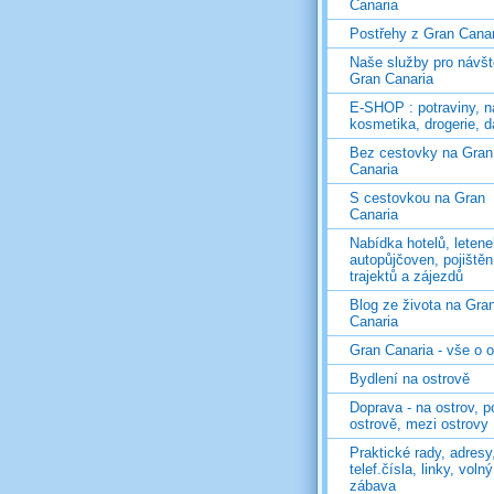
Canaria
Postřehy z Gran Canar
Naše služby pro návš
Gran Canaria
E-SHOP : potraviny, n
kosmetika, drogerie, d
Bez cestovky na Gran
Canaria
S cestovkou na Gran
Canaria
Nabídka hotelů, letene
autopůjčoven, pojištěn
trajektů a zájezdů
Blog ze života na Gra
Canaria
Gran Canaria - vše o 
Bydlení na ostrově
Doprava - na ostrov, p
ostrově, mezi ostrovy
Praktické rady, adresy
telef.čísla, linky, voln
zábava