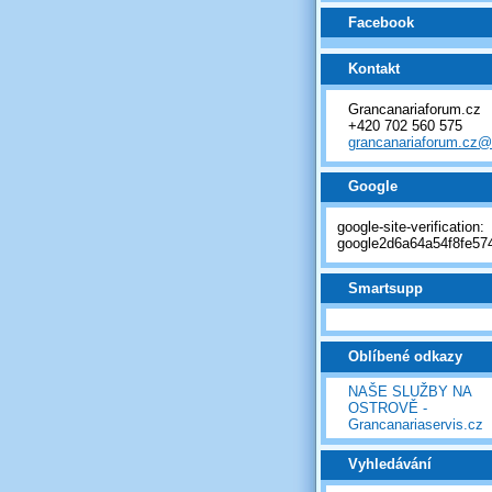
Facebook
Kontakt
Grancanariaforum.cz
+420 702 560 575
grancanariaforum.cz
Google
google-site-verification:
google2d6a64a54f8fe574
Smartsupp
Oblíbené odkazy
NAŠE SLUŽBY NA
OSTROVĚ -
Grancanariaservis.cz
Vyhledávání