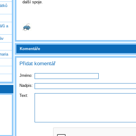
další spoje.
vátků
ářů a
áv
Komentáře
naria
Přidat komentář
Jméno:
Nadpis:
Text: