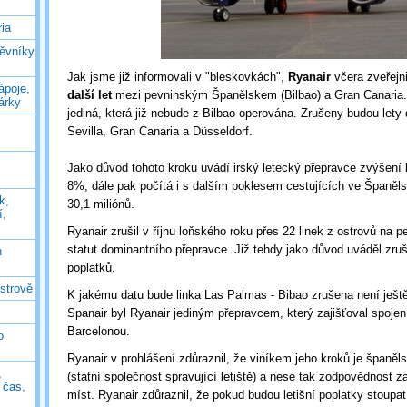
ia
těvníky
Jak jsme již informovali v "bleskovkách",
Ryanair
včera zveřejni
ápoje,
další let
mezi pevninským Španělskem (Bilbao) a Gran Canaria.T
árky
jediná, která již nebude z Bilbao operována. Zrušeny budou lety
Sevilla, Gran Canaria a Düsseldorf.
Jako důvod tohoto kroku uvádí irský letecký přepravce zvýšení l
8%, dále pak počítá i s dalším poklesem cestujících ve Španěls
k,
30,1 miliónů.
í,
Ryanair zrušil v říjnu loňského roku přes 22 linek z ostrovů na pe
statut dominantního přepravce. Již tehdy jako důvod uváděl zru
n
poplatků.
ostrově
K jakému datu bude linka Las Palmas - Bibao zrušena není ješt
Spanair byl Ryanair jediným přepravcem, který zajišťoval spoje
Barcelonou.
o
Ryanair v prohlášení zdůraznil, že viníkem jeho kroků je španě
,
(státní společnost spravující letiště) a nese tak zodpovědnost z
ý čas,
míst. Ryanair zdůraznil, že pokud budou letišní poplatky stoupat