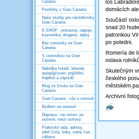
los Labradore
Canaria
domácích ale 
Postřehy z Gran Canaria
Naše služby pro návštěvníky
Součástí oslo
Gran Canaria
snad 20 hudeb
E-SHOP : potraviny, nápoje,
patronkou Vir
kosmetika, drogerie, dárky
po poledni.
Bez cestovky na Gran
Canaria
Romería de lo
S cestovkou na Gran
oslava rolní
Canaria
Nabídka hotelů, letenek,
Skutečným vr
autopůjčoven, pojištění,
českého posví
trajektů a zájezdů
městském pa
Blog ze života na Gran
Canaria
Archivní foto
Gran Canaria - vše o ostrově
Bydlení na ostrově
Doprava - na ostrov, po
ostrově, mezi ostrovy
Praktické rady, adresy,
telef.čísla, linky, volný čas,
zábava