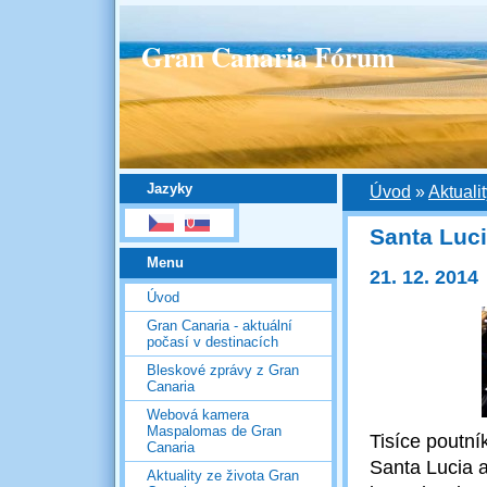
Gran Canaria Fórum
Jazyky
Úvod
»
Aktuali
Santa Luci
Menu
21. 12. 2014
Úvod
Gran Canaria - aktuální
počasí v destinacích
Bleskové zprávy z Gran
Canaria
Webová kamera
Maspalomas de Gran
Tisíce poutní
Canaria
Santa Lucia a
Aktuality ze života Gran