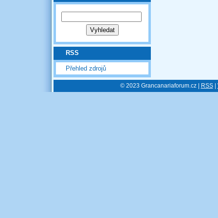
RSS
Přehled zdrojů
© 2023 Grancanariaforum.cz |
RSS
|