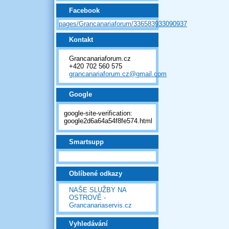
Facebook
pages/Grancanariaforum/336583933090937
Kontakt
Grancanariaforum.cz
+420 702 560 575
grancanariaforum.cz@gmail.com
Google
google-site-verification:
google2d6a64a54f8fe574.html
Smartsupp
Oblíbené odkazy
NAŠE SLUŽBY NA
OSTROVĚ -
Grancanariaservis.cz
Vyhledávání