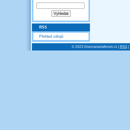
RSS
Přehled zdrojů
© 2023 Grancanariaforum.cz |
RSS
|