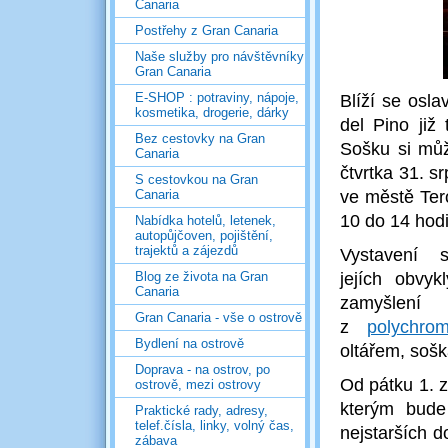
Canaria
Postřehy z Gran Canaria
Naše služby pro návštěvníky
Gran Canaria
E-SHOP : potraviny, nápoje,
Blíží se osla
kosmetika, drogerie, dárky
del Pino již
Bez cestovky na Gran
Sošku si můž
Canaria
čtvrtka 31. s
S cestovkou na Gran
Canaria
ve městě Tero
10 do 14 hod
Nabídka hotelů, letenek,
autopůjčoven, pojištění,
trajektů a zájezdů
Vystavení
Blog ze života na Gran
jejích obvyk
Canaria
zamyšle
Gran Canaria - vše o ostrově
z
polychro
Bydlení na ostrově
oltářem, sošk
Doprava - na ostrov, po
Od pátku 1. z
ostrově, mezi ostrovy
kterým bude 
Praktické rady, adresy,
telef.čísla, linky, volný čas,
nejstarších d
zábava