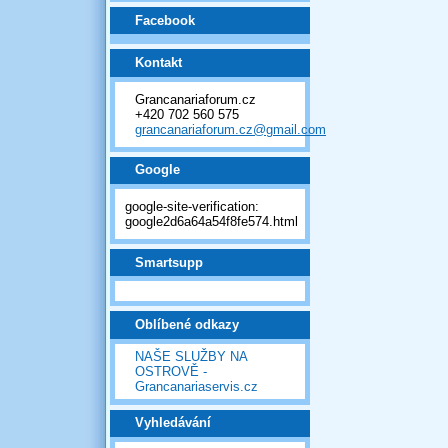
Facebook
Kontakt
Grancanariaforum.cz
+420 702 560 575
grancanariaforum.cz@gmail.com
Google
google-site-verification:
google2d6a64a54f8fe574.html
Smartsupp
Oblíbené odkazy
NAŠE SLUŽBY NA
OSTROVĚ -
Grancanariaservis.cz
Vyhledávání