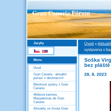
Gran Canaria Fórum
Jazyky
Úvod
»
Aktuali
vystavena v baz
Soška Virg
Menu
bez pláště
Úvod
28. 8. 2023
Gran Canaria - aktuální
počasí v destinacích
Bleskové zprávy z Gran
Canaria
Webová kamera
Maspalomas de Gran
Canaria
Aktuality ze života Gran