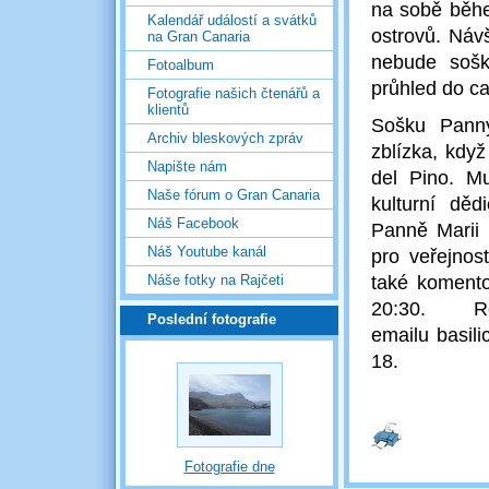
na sobě běhe
Kalendář událostí a svátků
ostrovů. Návš
na Gran Canaria
nebude soška
Fotoalbum
průhled do c
Fotografie našich čtenářů a
klientů
Sošku Panny
Archiv bleskových zpráv
zblízka, kdy
Napište nám
del Pino. M
Naše fórum o Gran Canaria
kulturní dě
Náš Facebook
Panně Marii 
Náš Youtube kanál
pro veřejnos
Náše fotky na Rajčeti
také komento
20:30. 
Poslední fotografie
emailu basil
18.
Fotografie dne