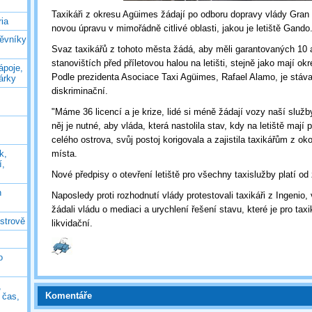
Taxikáři z okresu Agüimes žádají po odboru dopravy vlády Gran 
ia
novou úpravu v mimořádně citlivé oblasti, jakou je letiště Gando
těvníky
Svaz taxikářů z tohoto města žádá, aby měli garantovaných 10 
stanovištích před příletovou halou na letišti, stejně jako mají ok
ápoje,
Podle prezidenta Asociace Taxi Agüimes, Rafael Alamo, je stáva
árky
diskriminační.
"Máme 36 licencí a je krize, lidé si méně žádají vozy naší služb
něj je nutné, aby vláda, která nastolila stav, kdy na letiště mají 
celého ostrova, svůj postoj korigovala a zajistila taxikářům z oko
k,
místa.
í,
Nové předpisy o otevření letiště pro všechny taxislužby platí od
n
Naposledy proti rozhodnutí vlády protestovali taxikáři z Ingenio,
žádali vládu o mediaci a urychlení řešení stavu, které je pro taxik
ostrově
likvidační.
o
,
Komentáře
ý čas,