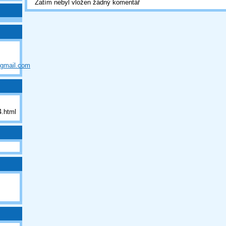
Zatím nebyl vložen žádný komentář
@gmail.com
.html