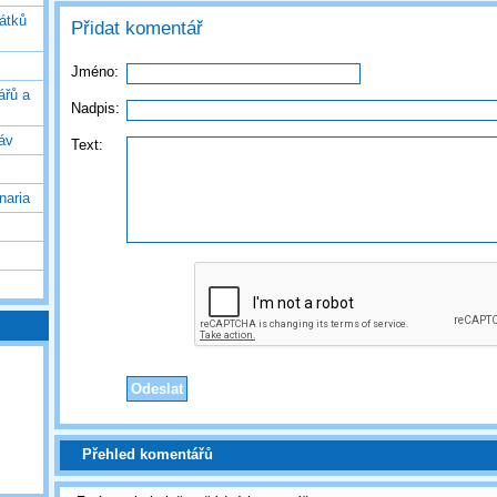
vátků
Přidat komentář
Jméno:
ářů a
Nadpis:
áv
Text:
naria
Přehled komentářů