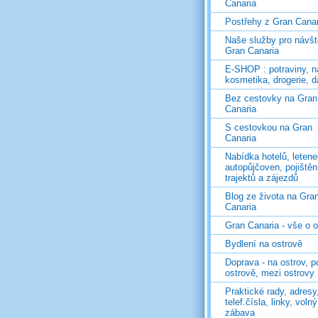
Canaria
Postřehy z Gran Canar
Naše služby pro návš
Gran Canaria
E-SHOP : potraviny, n
kosmetika, drogerie, d
Bez cestovky na Gran
Canaria
S cestovkou na Gran
Canaria
Nabídka hotelů, letene
autopůjčoven, pojištěn
trajektů a zájezdů
Blog ze života na Gra
Canaria
Gran Canaria - vše o 
Bydlení na ostrově
Doprava - na ostrov, p
ostrově, mezi ostrovy
Praktické rady, adresy
telef.čísla, linky, voln
zábava