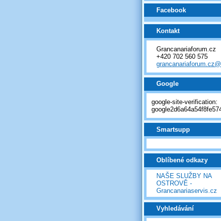
Facebook
Kontakt
Grancanariaforum.cz
+420 702 560 575
grancanariaforum.cz
Google
google-site-verification:
google2d6a64a54f8fe574
Smartsupp
Oblíbené odkazy
NAŠE SLUŽBY NA
OSTROVĚ -
Grancanariaservis.cz
Vyhledávání