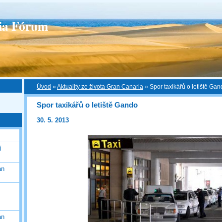
ia Fórum
Úvod
»
Aktuality ze života Gran Canaria
»
Spor taxikářů o letiště Ga
Spor taxikářů o letiště Gando
30. 5. 2013
í
an
an