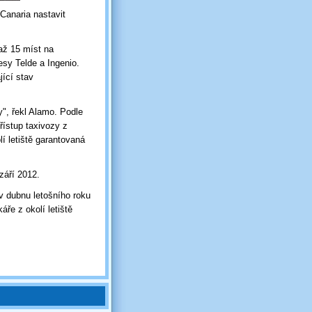
Canaria nastavit
.
až 15 míst na
resy Telde a Ingenio.
jící stav
y", řekl Alamo. Podle
přístup taxivozy z
lí letiště garantovaná
 září 2012.
 v dubnu letošního roku
áře z okolí letiště