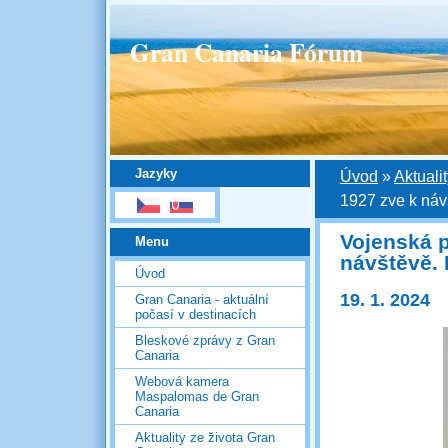
Gran Canaria Fórum
Jazyky
Úvod
»
Aktuali
1927 zve k návš
Vojenská p
Menu
návštěvě. 
Úvod
19. 1. 2024
Gran Canaria - aktuální
počasí v destinacích
Bleskové zprávy z Gran
Canaria
Webová kamera
Maspalomas de Gran
Canaria
Aktuality ze života Gran