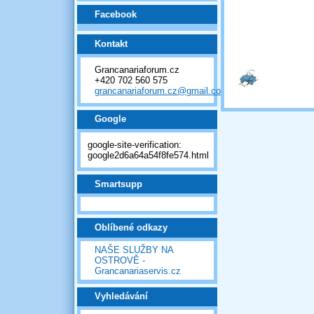
Facebook
Kontakt
Grancanariaforum.cz
+420 702 560 575
grancanariaforum.cz@gmail.com
Google
google-site-verification:
google2d6a64a54f8fe574.html
Smartsupp
Oblíbené odkazy
NAŠE SLUŽBY NA
OSTROVĚ -
Grancanariaservis.cz
Vyhledávání