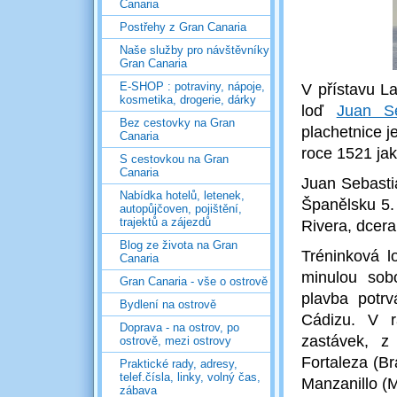
Canaria
Postřehy z Gran Canaria
Naše služby pro návštěvníky
Gran Canaria
E-SHOP : potraviny, nápoje,
V přístavu L
kosmetika, drogerie, dárky
loď
Juan S
Bez cestovky na Gran
plachetnice 
Canaria
roce 1521 jak
S cestovkou na Gran
Canaria
Juan Sebasti
Nabídka hotelů, letenek,
Španělsku 5.
autopůjčoven, pojištění,
trajektů a zájezdů
Rivera, dcera
Blog ze života na Gran
Tréninková l
Canaria
minulou sobo
Gran Canaria - vše o ostrově
plavba
potr
Bydlení na ostrově
Cádizu. V r
Doprava - na ostrov, po
zastávek, z
ostrově, mezi ostrovy
Fortaleza (Br
Praktické rady, adresy,
telef.čísla, linky, volný čas,
Manzanillo (
zábava