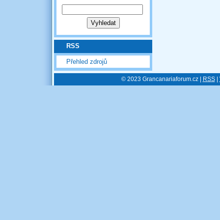
RSS
Přehled zdrojů
© 2023 Grancanariaforum.cz |
RSS
|