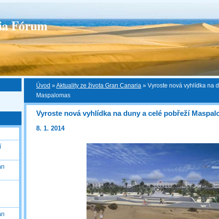
ia Fórum
Úvod
»
Aktuality ze života Gran Canaria
»
Vyroste nová vyhlídka na d
Maspalomas
Vyroste nová vyhlídka na duny a celé pobřeží Maspa
8. 1. 2014
í
an
an