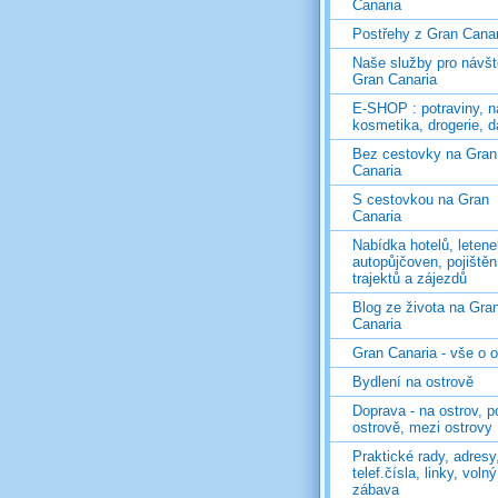
Canaria
Postřehy z Gran Canar
Naše služby pro návš
Gran Canaria
E-SHOP : potraviny, n
kosmetika, drogerie, d
Bez cestovky na Gran
Canaria
S cestovkou na Gran
Canaria
Nabídka hotelů, letene
autopůjčoven, pojištěn
trajektů a zájezdů
Blog ze života na Gra
Canaria
Gran Canaria - vše o 
Bydlení na ostrově
Doprava - na ostrov, p
ostrově, mezi ostrovy
Praktické rady, adresy
telef.čísla, linky, voln
zábava