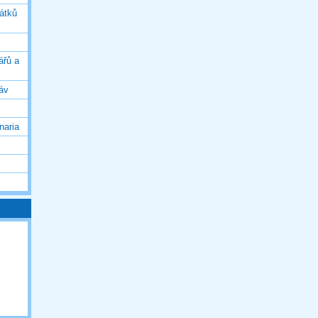
vátků
ářů a
áv
naria