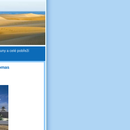
uny a celé pobřeží
lomas