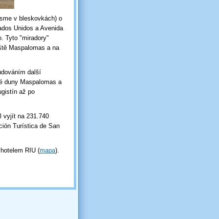
 jsme v bleskovkách) o
tados Unidos a Avenida
o. Tyto "miradory"
iště Maspalomas a na
udováním další
elé duny Maspalomas a
gistín až po
 vyjít na 231.740
ción Turística de San
 hotelem RIU (
mapa
).