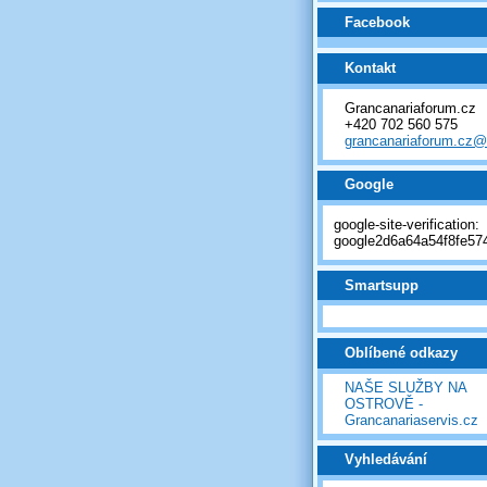
Facebook
Kontakt
Grancanariaforum.cz
+420 702 560 575
grancanariaforum.cz
Google
google-site-verification:
google2d6a64a54f8fe574
Smartsupp
Oblíbené odkazy
NAŠE SLUŽBY NA
OSTROVĚ -
Grancanariaservis.cz
Vyhledávání