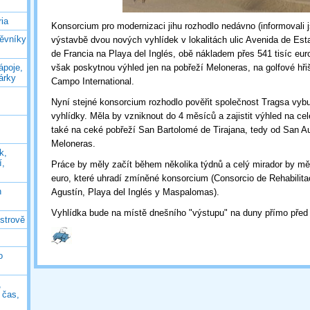
ia
Konsorcium pro modernizaci jihu rozhodlo nedávno (informovali
těvníky
výstavbě dvou nových vyhlídek v lokalitách ulic Avenida de Es
de Francia na Playa del Inglés, obě nákladem přes 541 tisíc eur
ápoje,
však poskytnou výhled jen na pobřeží Meloneras, na golfové hř
árky
Campo International.
Nyní stejné konsorcium rozhodlo pověřit společnost Tragsa vyb
vyhlídky. Měla by vzniknout do 4 měsíců a zajistit výhled na c
také na ceké pobřeží San Bartolomé de Tirajana, tedy od San Au
Meloneras.
k,
í,
Práce by měly začít během několika týdnů a celý mirador by měl
euro, které uhradí zmíněné konsorcium (Consorcio de Rehabilita
n
Agustín, Playa del Inglés y Maspalomas).
Vyhlídka bude na místě dnešního "výstupu" na duny přímo před
ostrově
o
,
ý čas,