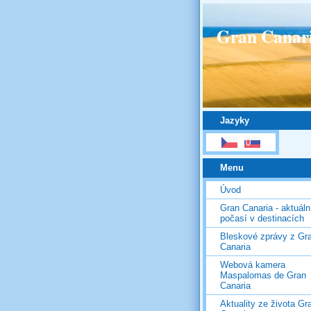
Gran Canar
Jazyky
Menu
Úvod
Gran Canaria - aktuáln
počasí v destinacích
Bleskové zprávy z Gr
Canaria
Webová kamera
Maspalomas de Gran
Canaria
Aktuality ze života Gr