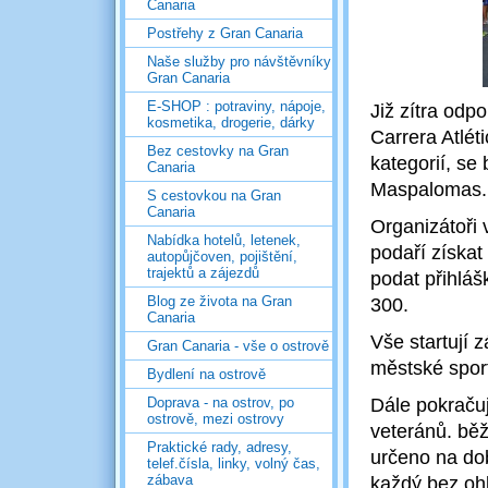
Canaria
Postřehy z Gran Canaria
Naše služby pro návštěvníky
Gran Canaria
E-SHOP : potraviny, nápoje,
Již zítra odp
kosmetika, drogerie, dárky
Carrera Atlé
Bez cestovky na Gran
kategorií, se
Canaria
Maspalomas
S cestovkou na Gran
Canaria
Organizátoři 
Nabídka hotelů, letenek,
podaří získa
autopůjčoven, pojištění,
trajektů a zájezdů
podat přihláš
Blog ze života na Gran
300.
Canaria
Vše startují 
Gran Canaria - vše o ostrově
městské sport
Bydlení na ostrově
Doprava - na ostrov, po
Dále pokračuj
ostrově, mezi ostrovy
veteránů. běží
Praktické rady, adresy,
určeno na do
telef.čísla, linky, volný čas,
zábava
každý bez oh