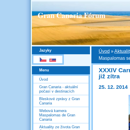
Gran Canaria Fórum
Jazyky
Úvod
»
Aktuali
Maspalomas se 
XXXIV Car
Menu
již zítra
Úvod
25. 12. 2014
Gran Canaria - aktuální
počasí v destinacích
Bleskové zprávy z Gran
Canaria
Webová kamera
Maspalomas de Gran
Canaria
Aktuality ze života Gran