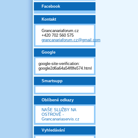
Facebook
Kontakt
Grancanariaforum.cz
+420 702 560 575
grancanariaforum.cz@gmail.com
Google
google-site-verification:
google2d6a64a54f8fe574.html
Smartsupp
Oblíbené odkazy
NAŠE SLUŽBY NA
OSTROVĚ -
Grancanariaservis.cz
Vyhledávání