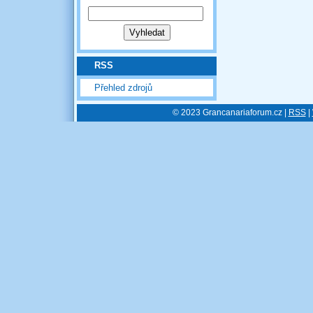
RSS
Přehled zdrojů
© 2023 Grancanariaforum.cz |
RSS
|