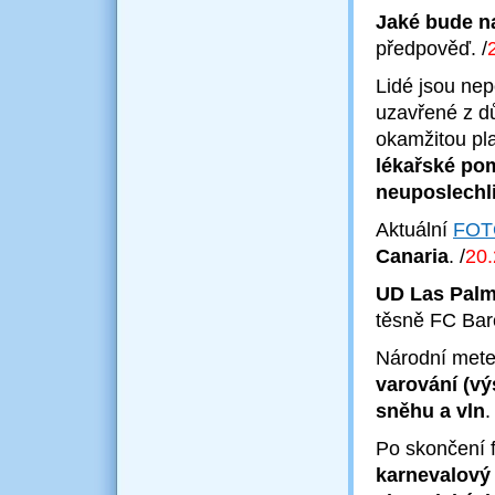
Jaké bude n
předpověď.
/
Lidé jsou nepo
uzavřené z d
okamžitou pla
lékařské pom
neuposlechl
Aktuální
FOT
Canaria
.
/
20.
UD Las Pal
těsně FC Bar
Národní met
varování (vý
sněhu a vln
Po skončení 
karnevalový 