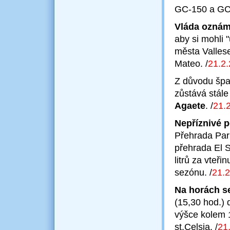
GC-150 a GC
Vláda oznámi
aby si mohli 
města Valles
Mateo.
/
21.2
Z důvodu špa
zůstává stál
Agaete
.
/
21.
Nepříznivé p
Přehrada Parr
přehrada El S
litrů za vteři
sezónu.
/
21.2
Na horách s
(15,30 hod.) 
výšce kolem 
st.Celsia.
/
21