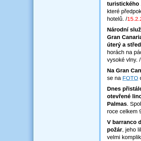
turistického
které předpo
hotelů.
/
15.2
.
Národní služ
Gran Canaria
úterý a stře
horách na pá
vysoké vlny.
/
Na Gran Cana
se na
FOTO
o
Dnes přistál
otevřené lin
Palmas
. Spo
roce celkem 9
V barranco d
požár
, jeho 
velmi kompli