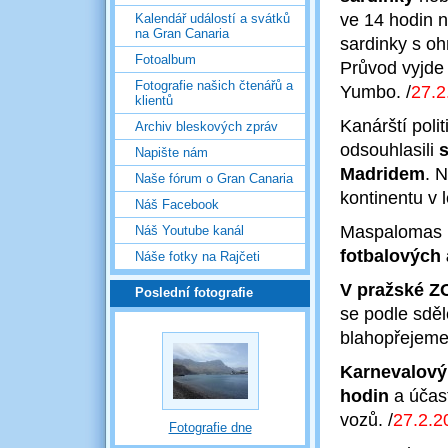
ve 14 hodin n
Kalendář událostí a svátků
na Gran Canaria
sardinky s oh
Fotoalbum
Průvod vyjde
Fotografie našich čtenářů a
Yumbo.
/
27.2
klientů
Kanárští polit
Archiv bleskových zpráv
odsouhlasili
Napište nám
Madridem
. 
Naše fórum o Gran Canaria
kontinentu v 
Náš Facebook
Maspalomas b
Náš Youtube kanál
fotbalových 
Náše fotky na Rajčeti
V pražské ZO
Poslední fotografie
se podle sděl
blahopřejem
Karnevalový
hodin
a účas
vozů.
/
27.2
.2
Fotografie dne