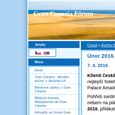
Gran Canaria Fórum
Jazyky
Úvod
»
Archiv 
Únor 2016 
Menu
7. 4. 2016
Úvod
Klienti česk
Gran Canaria - aktuální
počasí v destinacích
nejlepší hote
Palace Amad
Bleskové zprávy z Gran
Canaria
Pohřeb sardi
Webová kamera
Maspalomas de Gran
nebem na plá
Canaria
2016
, přiláka
Aktuality ze života Gran