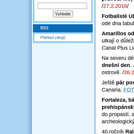
/
27.2
.2016
/
Fotbalisté U
ode dna tabu
RSS
Amarillos od
Přehled zdrojů
utkají o důle
Canal Plus L
Na severu déšť
dnešní den
.
ostrově.
/
26.
Ještě
pár po
Canaria.
FO
Fortaleza, b
prehispánsk
do propastí, 
archeologick
40.ročník
Ral