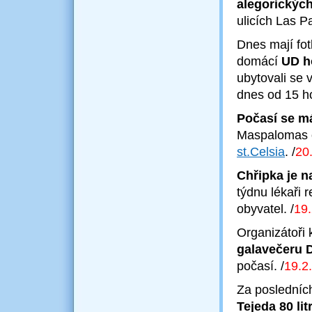
alegorickýc
ulicích Las 
Dnes mají fot
domácí
UD ho
ubytovali se 
dnes od 15 h
Počasí se m
Maspalomas 
st.Celsia
.
/
20
Chřipka je 
týdnu lékaři 
obyvatel.
/
19
Organizátoři 
galavečeru 
počasí.
/
19.2
Za posledníc
Tejeda 80 li