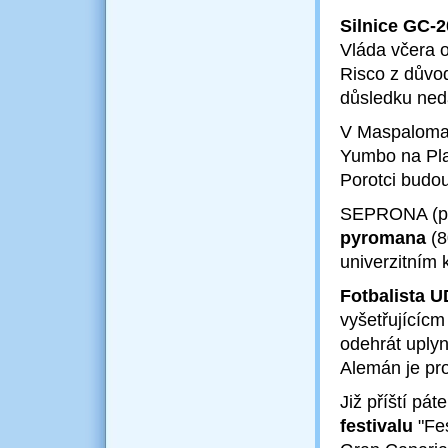
Silnice GC-2
Vláda včera o
Risco z důvod
důsledku ned
V Maspalomas
Yumbo na Pla
Porotci budou
SEPRONA (pol
pyromana
(8
univerzitním
Fotbalista 
vyšetřujícícm
odehrát uplyn
Alemán je pr
Již příští pá
festivalu
"Fes