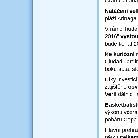
Gran Canaria
Natáčení vel
pláži Arinaga
V rámci hudeb
2016"
vystou
bude konat 2
Ke kuriózní
Ciudad Jardín
boku auta, st
Díky investic
zajištěno
osvě
Veril
dálnici 
Basketbalist
výkonu včera
poháru Copa 
Hlavní přehra
pátku
celkem