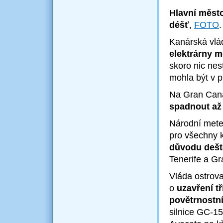
Hlavní město
déšť
,
FOTO
Kanárská vlád
elektrárny m
skoro nic nes
mohla být v p
Na Gran Cana
spadnout až 
Národní mete
pro všechny 
důvodu deště
Tenerife a G
Vláda ostrov
o
uzavření t
povětrnostn
silnice GC-1