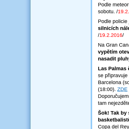
Podle meteoro
sobotu.
/
19.2
Podle policie
silnicích nál
/
19.2
.2016
/
Na Gran Cana
vypětím otev
nasadit pluh
Las Palmas 
se připravuj
Barcelona (s
(18:00).
ZDE
Doporučujeme
tam nejezděte
Šok! Tak by 
basketbalist
Copa del Rey