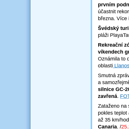
prvním podn
účastnit reko
března. Více 
Švédský turi
pláži PlayaTa
Rekreační zó
víkendech g
Oznámila to d
oblasti
Llanos
Smutná zpráva 
a samozřejmě
silnice GC-
zavřená
.
FO
Zataženo na 
pokles teplot
až 35 km/hod
Canaria
.
/
25.