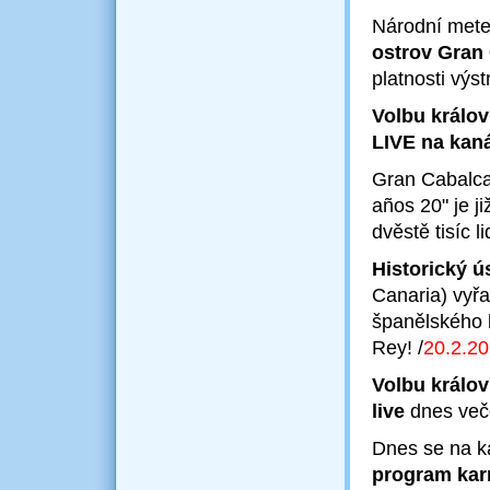
Národní met
ostrov Gran
platnosti výs
Volbu králo
LIVE na kan
Gran Cabalca
años 20" je j
dvěstě tisíc li
Historický 
Canaria) vyřa
španělského 
Rey!
/
20.2
.2
Volbu králo
live
dnes več
Dnes se na k
program ka