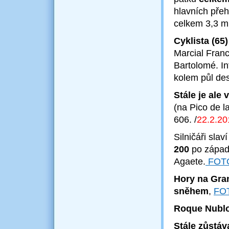
hlavních přeh
celkem 3,3 m
Cyklista (65
Marcial Fran
Bartolomé. In
kolem půl de
Stále je ale 
(na Pico de 
606.
/
22.2
.20
Silničáři slav
200
po západ
Agaete.
FOT
Hory na Gran
sněhem
,
FO
Roque Nublo
Stále zůstáv