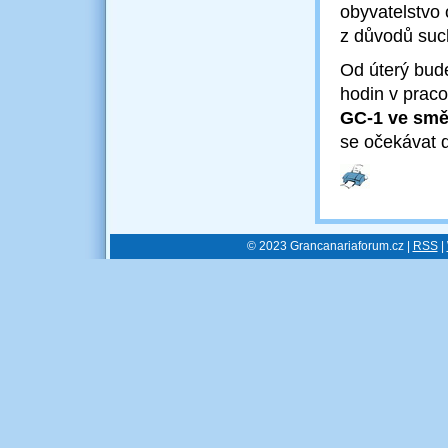
obyvatelstvo
z důvodů su
Od úterý bud
hodin v praco
GC-1 ve směr
se očekávat 
© 2023 Grancanariaforum.cz |
RSS
|