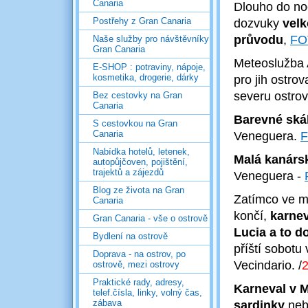
Canaria
Dlouho do no
Postřehy z Gran Canaria
dozvuky
vel
průvodu
,
FO
Naše služby pro návštěvníky
Gran Canaria
Meteoslužba 
E-SHOP : potraviny, nápoje,
kosmetika, drogerie, dárky
pro jih ostro
severu ostro
Bez cestovky na Gran
Canaria
Barevné ská
S cestovkou na Gran
Canaria
Veneguera.
Nabídka hotelů, letenek,
Malá kanársk
autopůjčoven, pojištění,
trajektů a zájezdů
Veneguera -
Blog ze života na Gran
Zatímco ve m
Canaria
končí,
karnev
Gran Canaria - vše o ostrově
Lucia a to d
Bydlení na ostrově
příští sobotu 
Doprava - na ostrov, po
Vecindario.
/
2
ostrově, mezi ostrovy
Praktické rady, adresy,
Karneval v 
telef.čísla, linky, volný čas,
zábava
sardinky
nebo