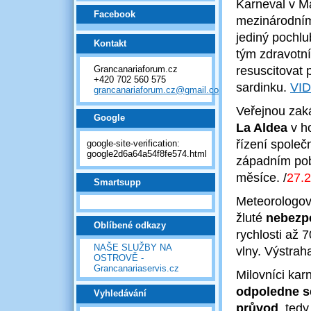
Karneval v M
Facebook
mezinárodním
jediný pochlu
Kontakt
tým zdravotní
Grancanariaforum.cz
resuscitovat 
+420 702 560 575
sardinku.
VI
grancanariaforum.cz@gmail.com
Veřejnou za
Google
La Aldea
v ho
řízení společ
google-site-verification:
google2d6a64a54f8fe574.html
západním pobř
měsíce.
/
27.2
Smartsupp
Meteorologové
žluté
nebezpe
Oblíbené odkazy
rychlosti až 
NAŠE SLUŽBY NA
vlny. Výstrah
OSTROVĚ -
Grancanariaservis.cz
Milovníci kar
odpoledne se
Vyhledávání
průvod
, ted