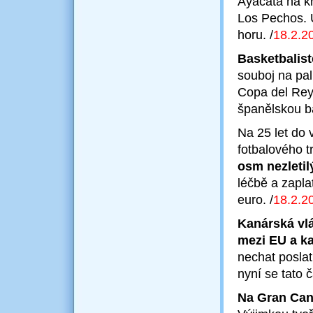
Ayacata na k
Los Pechos. U
horu.
/
18.2
.2
Basketbalist
souboj na pa
Copa del Rey.
španělskou b
Na 25 let do 
fotbalového t
osm nezletil
léčbě a zapla
euro.
/
18.2
.2
Kanárská vl
mezi EU a k
nechat posla
nyní se tato 
Na Gran Cana