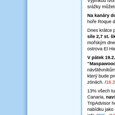
Výjimkou tvoř
srážky můžet
Na kanáry do
hoře Roque 
Dnes krátce 
síle 2,7 st. 
mořským dnem
ostrova El Hi
V pátek 19.2
"Maspawoo
návštěvníkům
který bude pro
zónách.
/
16.2
13% všech tur
Canaria,
navš
TripAdvisor 
nabídku jako 