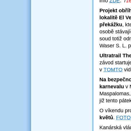
info
ZDE
.
/
16
Projekt obří
lokalitě El V
překážku
, k
osobě stávaj
soud totiž od
Waser S. L. p
Ultratrail T
závod startuje
v
TOMTO
vid
Na bezpečno
karnevalu
v 
Maspalomas, 
již tento páte
O víkendu pr
květů
.
FOTO
Kanárská vlá