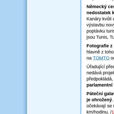
Německý cest
nedostatek k
Kanáry kvůli
výstavbu nov
poptávku turis
jsou Tunis, 
Fotografie 
hlavně z toho
na
TOMTO
od
Úřadující pře
nedává projek
předpokládá,
parlamentní
Páteční gala
je ohrožený
očekávají se 
km/hodinu.
/
1