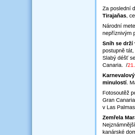
Za poslední 
Tirajaňas
, c
Národní met
nepříznivým 
Sníh se drž
postupně tát,
Slabý déšť se
Canaria.
/
21
Karnevalový 
minulostí
. M
Fotosoutěž p
Gran Canaria
v Las Palmas
Zemřela Mar
Nejznámnější
kanárské dom