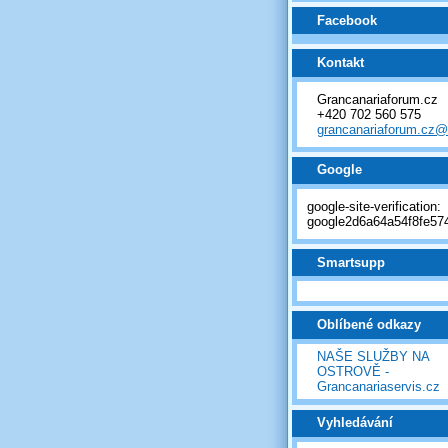
Facebook
Kontakt
Grancanariaforum.cz
+420 702 560 575
grancanariaforum.cz
Google
google-site-verification:
google2d6a64a54f8fe574
Smartsupp
Oblíbené odkazy
NAŠE SLUŽBY NA
OSTROVĚ -
Grancanariaservis.cz
Vyhledávání