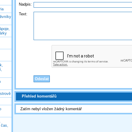
Nadpis:
ia
Text:
těvníky
ápoje,
árky
k,
í,
n
ostrově
Přehled komentářů
o
Zatím nebyl vložen žádný komentář
,
ý čas,