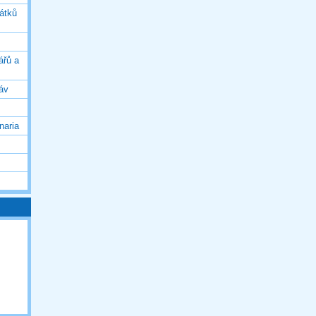
vátků
ářů a
áv
naria