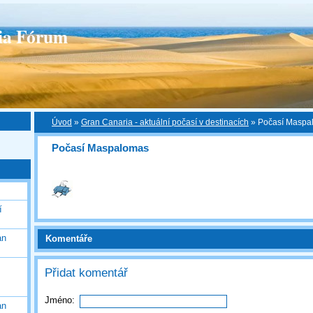
ia Fórum
Úvod
»
Gran Canaria - aktuální počasí v destinacích
»
Počasí Maspa
Počasí Maspalomas
í
an
Komentáře
Přidat komentář
Jméno:
an