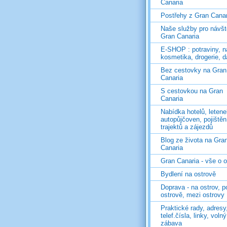
Canaria
Postřehy z Gran Canar
Naše služby pro návš
Gran Canaria
E-SHOP : potraviny, n
kosmetika, drogerie, d
Bez cestovky na Gran
Canaria
S cestovkou na Gran
Canaria
Nabídka hotelů, letene
autopůjčoven, pojištěn
trajektů a zájezdů
Blog ze života na Gra
Canaria
Gran Canaria - vše o 
Bydlení na ostrově
Doprava - na ostrov, p
ostrově, mezi ostrovy
Praktické rady, adresy
telef.čísla, linky, voln
zábava