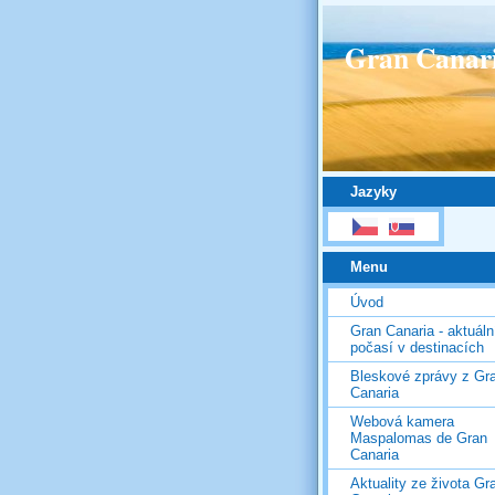
Gran Canar
Jazyky
Menu
Úvod
Gran Canaria - aktuáln
počasí v destinacích
Bleskové zprávy z Gr
Canaria
Webová kamera
Maspalomas de Gran
Canaria
Aktuality ze života Gr