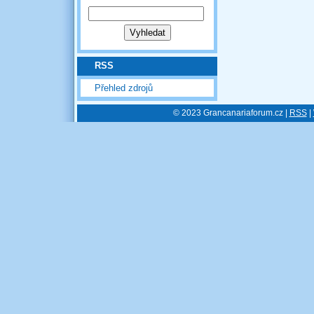
RSS
Přehled zdrojů
© 2023 Grancanariaforum.cz |
RSS
|