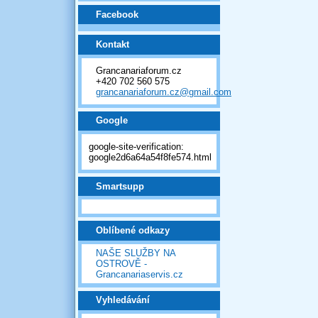
Facebook
Kontakt
Grancanariaforum.cz
+420 702 560 575
grancanariaforum.cz@gmail.com
Google
google-site-verification:
google2d6a64a54f8fe574.html
Smartsupp
Oblíbené odkazy
NAŠE SLUŽBY NA
OSTROVĚ -
Grancanariaservis.cz
Vyhledávání