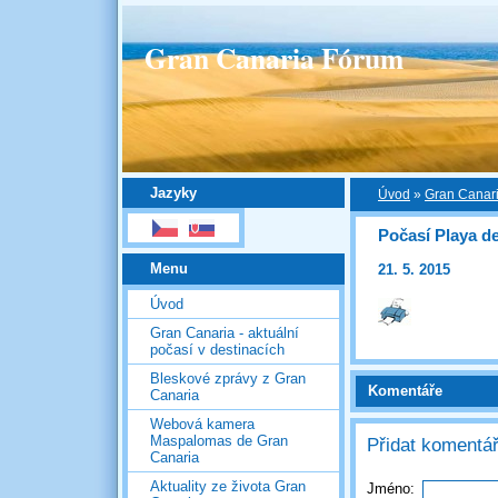
Gran Canaria Fórum
Jazyky
Úvod
»
Gran Canaria
Počasí Playa de
Menu
21. 5. 2015
Úvod
Gran Canaria - aktuální
počasí v destinacích
Bleskové zprávy z Gran
Komentáře
Canaria
Webová kamera
Maspalomas de Gran
Přidat komentá
Canaria
Aktuality ze života Gran
Jméno: