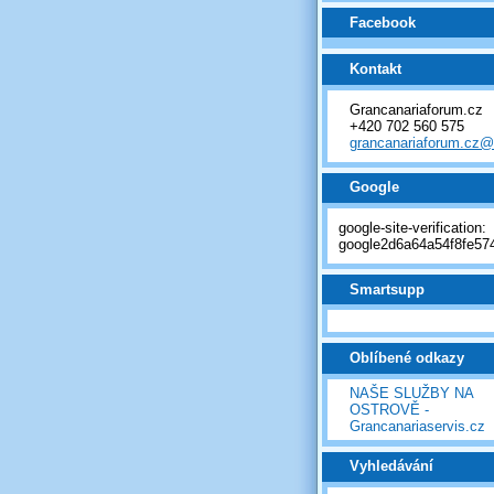
Facebook
Kontakt
Grancanariaforum.cz
+420 702 560 575
grancanariaforum.cz
Google
google-site-verification:
google2d6a64a54f8fe574
Smartsupp
Oblíbené odkazy
NAŠE SLUŽBY NA
OSTROVĚ -
Grancanariaservis.cz
Vyhledávání