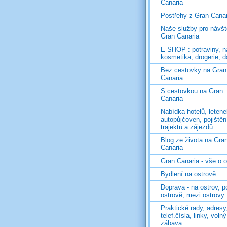
Canaria
Postřehy z Gran Canar
Naše služby pro návš
Gran Canaria
E-SHOP : potraviny, n
kosmetika, drogerie, d
Bez cestovky na Gran
Canaria
S cestovkou na Gran
Canaria
Nabídka hotelů, letene
autopůjčoven, pojištěn
trajektů a zájezdů
Blog ze života na Gra
Canaria
Gran Canaria - vše o 
Bydlení na ostrově
Doprava - na ostrov, p
ostrově, mezi ostrovy
Praktické rady, adresy
telef.čísla, linky, voln
zábava