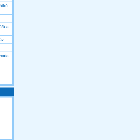
vátků
ářů a
áv
naria