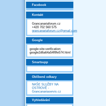
Facebook
Kontakt
Grancanariaforum.cz
+420 702 560 575
grancanariaforum.cz@gmail.com
Google
google-site-verification:
google2d6a64a54f8fe574.html
Smartsupp
Oblíbené odkazy
NAŠE SLUŽBY NA
OSTROVĚ -
Grancanariaservis.cz
Vyhledávání