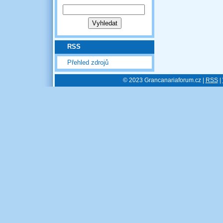
RSS
Přehled zdrojů
© 2023 Grancanariaforum.cz |
RSS
|