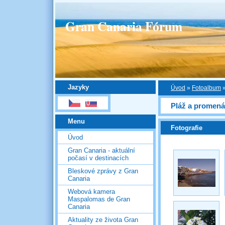
Gran Canaria Fórum
Jazyky
Úvod
»
Fotoalbum
Pláž a promená
Menu
Fotografie
Úvod
Gran Canaria - aktuální
počasí v destinacích
Bleskové zprávy z Gran
Canaria
Webová kamera
Maspalomas de Gran
Canaria
Aktuality ze života Gran