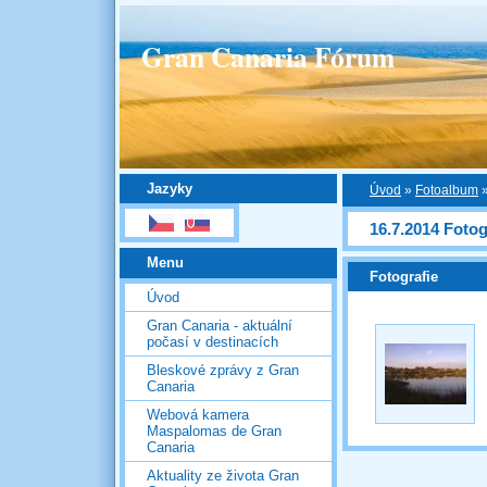
Gran Canaria Fórum
Jazyky
Úvod
»
Fotoalbum
16.7.2014 Fotog
Menu
Fotografie
Úvod
Gran Canaria - aktuální
počasí v destinacích
Bleskové zprávy z Gran
Canaria
Webová kamera
Maspalomas de Gran
Canaria
Aktuality ze života Gran