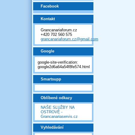
Facebook
Kontakt
Grancanariaforum.cz
+420 702 560 575
grancanariaforum.cz@gmail.com
Google
google-site-verification:
google2d6a64a54f8fe574.html
Smartsupp
Oblíbené odkazy
NAŠE SLUŽBY NA
OSTROVĚ -
Grancanariaservis.cz
Vyhledávání