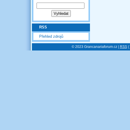
RSS
Přehled zdrojů
© 2023 Grancanariaforum.cz |
RSS
|