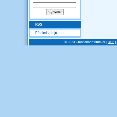
RSS
Přehled zdrojů
© 2023 Grancanariaforum.cz |
RSS
|