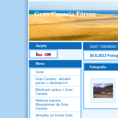
Gran Canaria Fórum
Jazyky
Úvod
»
Fotoalbum
30.6.2013 Fotog
Menu
Fotografie
Úvod
Gran Canaria - aktuální
počasí v destinacích
Bleskové zprávy z Gran
Canaria
Webová kamera
Maspalomas de Gran
Canaria
Aktuality ze života Gran