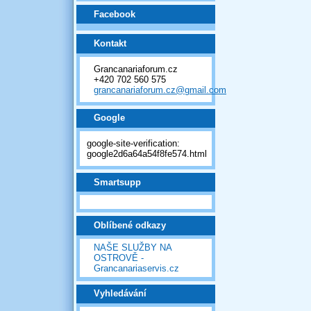
Facebook
Kontakt
Grancanariaforum.cz
+420 702 560 575
grancanariaforum.cz@gmail.com
Google
google-site-verification:
google2d6a64a54f8fe574.html
Smartsupp
Oblíbené odkazy
NAŠE SLUŽBY NA
OSTROVĚ -
Grancanariaservis.cz
Vyhledávání