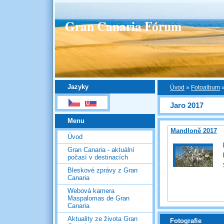
Gran Canaria Fórum
Jazyky
Úvod
»
Fotoalbum
Jaro 2017
Menu
Mandloně 2017
Úvod
Gran Canaria - aktuální
počasí v destinacích
Bleskové zprávy z Gran
Canaria
Webová kamera
Maspalomas de Gran
Canaria
Aktuality ze života Gran
Fotografie