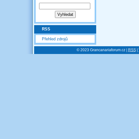
RSS
Přehled zdrojů
© 2023 Grancanariaforum.cz |
RSS
|