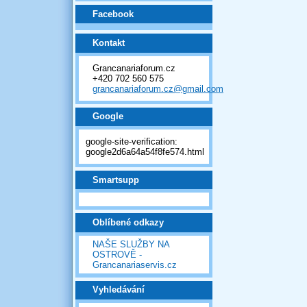
Facebook
Kontakt
Grancanariaforum.cz
+420 702 560 575
grancanariaforum.cz@gmail.com
Google
google-site-verification:
google2d6a64a54f8fe574.html
Smartsupp
Oblíbené odkazy
NAŠE SLUŽBY NA
OSTROVĚ -
Grancanariaservis.cz
Vyhledávání