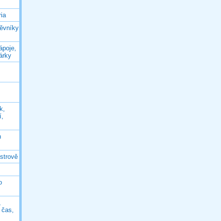
ia
těvníky
ápoje,
árky
k,
í,
n
ostrově
o
,
ý čas,