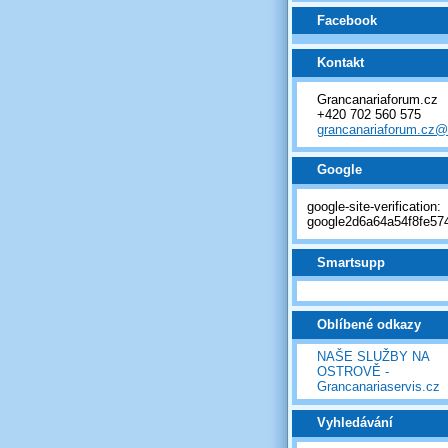
Facebook
Kontakt
Grancanariaforum.cz
+420 702 560 575
grancanariaforum.cz
Google
google-site-verification:
google2d6a64a54f8fe574
Smartsupp
Oblíbené odkazy
NAŠE SLUŽBY NA
OSTROVĚ -
Grancanariaservis.cz
Vyhledávání