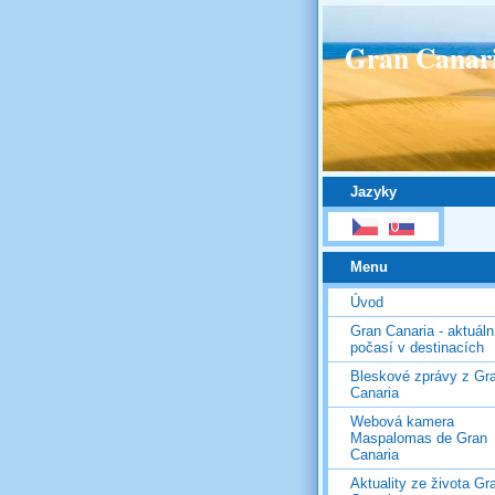
Gran Canar
Jazyky
Menu
Úvod
Gran Canaria - aktuáln
počasí v destinacích
Bleskové zprávy z Gr
Canaria
Webová kamera
Maspalomas de Gran
Canaria
Aktuality ze života Gr