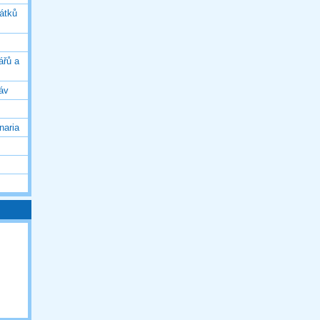
vátků
ářů a
áv
naria