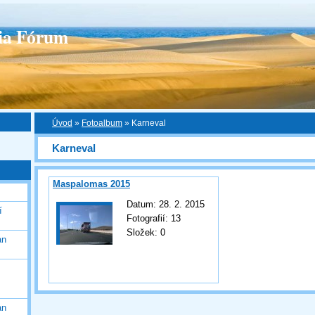
ia Fórum
Úvod
»
Fotoalbum
»
Karneval
Karneval
Maspalomas 2015
Datum:
28. 2. 2015
í
Fotografií:
13
Složek:
0
an
an