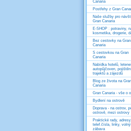
Canaria
Postřehy z Gran Canar
Naše služby pro návš
Gran Canaria
E-SHOP : potraviny, n
kosmetika, drogerie, d
Bez cestovky na Gran
Canaria
S cestovkou na Gran
Canaria
Nabídka hotelů, letene
autopůjčoven, pojištěn
trajektů a zájezdů
Blog ze života na Gra
Canaria
Gran Canaria - vše o 
Bydlení na ostrově
Doprava - na ostrov, p
ostrově, mezi ostrovy
Praktické rady, adresy
telef.čísla, linky, voln
zábava