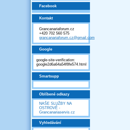
Facebook
Kontakt
Grancanariaforum.cz
+420 702 560 575
grancanariaforum.cz@gmail.com
Google
google-site-verification:
google2d6a64a54f8fe574.html
Smartsupp
Oblíbené odkazy
NAŠE SLUŽBY NA
OSTROVĚ -
Grancanariaservis.cz
Vyhledávání