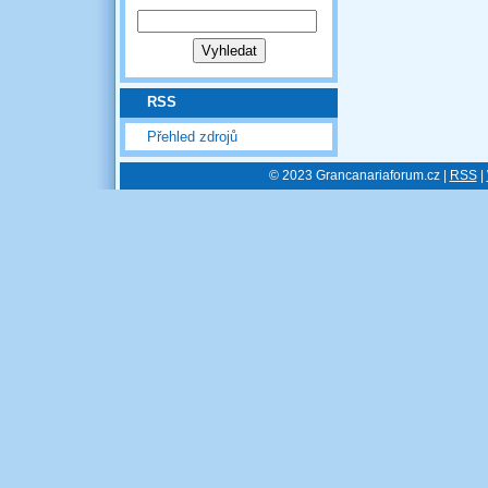
RSS
Přehled zdrojů
© 2023 Grancanariaforum.cz |
RSS
|