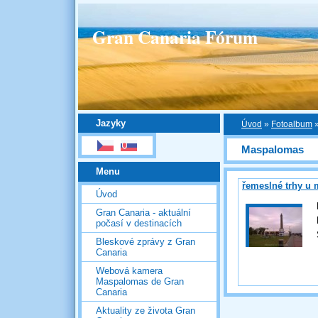
Gran Canaria Fórum
Jazyky
Úvod
»
Fotoalbum
Maspalomas
Menu
řemeslné trhy u 
Úvod
Gran Canaria - aktuální
počasí v destinacích
Bleskové zprávy z Gran
Canaria
Webová kamera
Maspalomas de Gran
Canaria
Aktuality ze života Gran