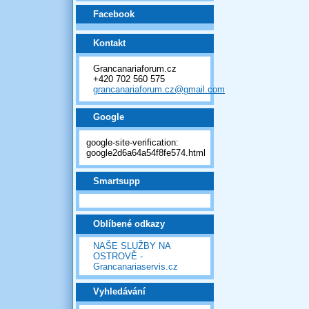
Facebook
Kontakt
Grancanariaforum.cz
+420 702 560 575
grancanariaforum.cz@gmail.com
Google
google-site-verification:
google2d6a64a54f8fe574.html
Smartsupp
Oblíbené odkazy
NAŠE SLUŽBY NA
OSTROVĚ -
Grancanariaservis.cz
Vyhledávání