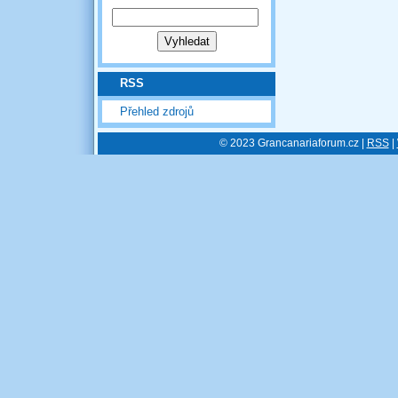
RSS
Přehled zdrojů
© 2023 Grancanariaforum.cz |
RSS
|