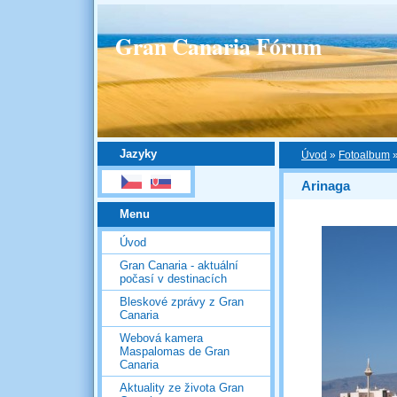
Gran Canaria Fórum
Jazyky
Úvod
»
Fotoalbum
Arinaga
Menu
Úvod
Gran Canaria - aktuální
počasí v destinacích
Bleskové zprávy z Gran
Canaria
Webová kamera
Maspalomas de Gran
Canaria
Aktuality ze života Gran