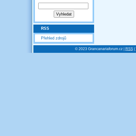
RSS
Přehled zdrojů
© 2023 Grancanariaforum.cz |
RSS
|