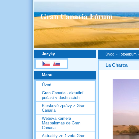
Gran Canaria Fórum
Jazyky
Úvod
»
Fotoalbum
La Charca
Menu
Úvod
Gran Canaria - aktuální
počasí v destinacích
Bleskové zprávy z Gran
Canaria
Webová kamera
Maspalomas de Gran
Canaria
Aktuality ze života Gran