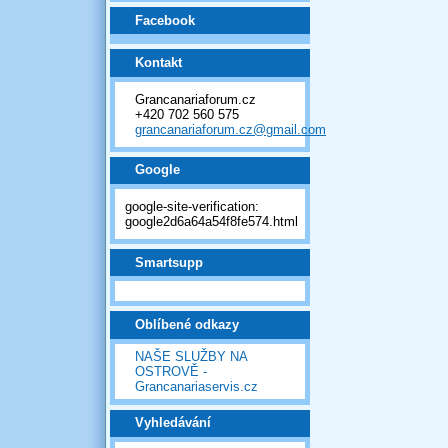
Facebook
Kontakt
Grancanariaforum.cz
+420 702 560 575
grancanariaforum.cz@gmail.com
Google
google-site-verification:
google2d6a64a54f8fe574.html
Smartsupp
Oblíbené odkazy
NAŠE SLUŽBY NA
OSTROVĚ -
Grancanariaservis.cz
Vyhledávání