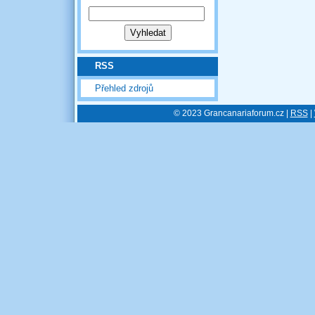
RSS
Přehled zdrojů
© 2023 Grancanariaforum.cz |
RSS
|