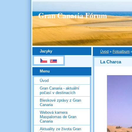
Gran Canaria Fórum
Jazyky
Úvod
»
Fotoalbum
La Charca
Menu
Úvod
Gran Canaria - aktuální
počasí v destinacích
Bleskové zprávy z Gran
Canaria
Webová kamera
Maspalomas de Gran
Canaria
Aktuality ze života Gran