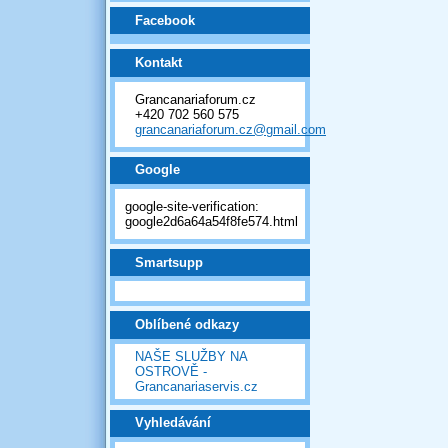
Facebook
Kontakt
Grancanariaforum.cz
+420 702 560 575
grancanariaforum.cz@gmail.com
Google
google-site-verification:
google2d6a64a54f8fe574.html
Smartsupp
Oblíbené odkazy
NAŠE SLUŽBY NA
OSTROVĚ -
Grancanariaservis.cz
Vyhledávání