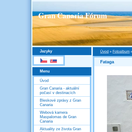
Gran Canaria Fórum
Jazyky
Úvod
»
Fotoalbum
Fataga
Menu
Úvod
Gran Canaria - aktuální
počasí v destinacích
Bleskové zprávy z Gran
Canaria
Webová kamera
Maspalomas de Gran
Canaria
Aktuality ze života Gran