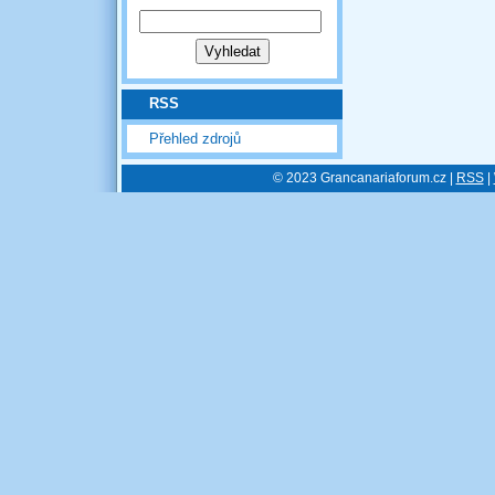
RSS
Přehled zdrojů
© 2023 Grancanariaforum.cz |
RSS
|