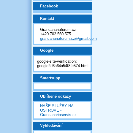
Facebook
Kontakt
Grancanariaforum.cz
+420 702 560 575
grancanariaforum.cz@gmail.com
Google
google-site-verification:
google2d6a64a54f8fe574.html
Smartsupp
Oblíbené odkazy
NAŠE SLUŽBY NA
OSTROVĚ -
Grancanariaservis.cz
Vyhledávání