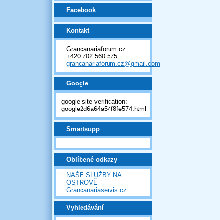
Facebook
Kontakt
Grancanariaforum.cz
+420 702 560 575
grancanariaforum.cz@gmail.com
Google
google-site-verification:
google2d6a64a54f8fe574.html
Smartsupp
Oblíbené odkazy
NAŠE SLUŽBY NA
OSTROVĚ -
Grancanariaservis.cz
Vyhledávání