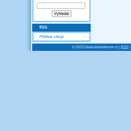
RSS
Přehled zdrojů
© 2023 Grancanariaforum.cz |
RSS
|