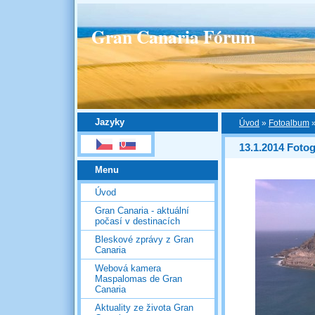
Gran Canaria Fórum
Jazyky
Úvod
»
Fotoalbum
13.1.2014 Fotog
Menu
Úvod
Gran Canaria - aktuální
počasí v destinacích
Bleskové zprávy z Gran
Canaria
Webová kamera
Maspalomas de Gran
Canaria
Aktuality ze života Gran