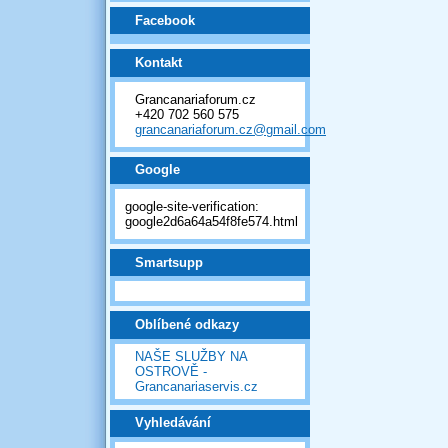
Facebook
Kontakt
Grancanariaforum.cz
+420 702 560 575
grancanariaforum.cz@gmail.com
Google
google-site-verification:
google2d6a64a54f8fe574.html
Smartsupp
Oblíbené odkazy
NAŠE SLUŽBY NA
OSTROVĚ -
Grancanariaservis.cz
Vyhledávání