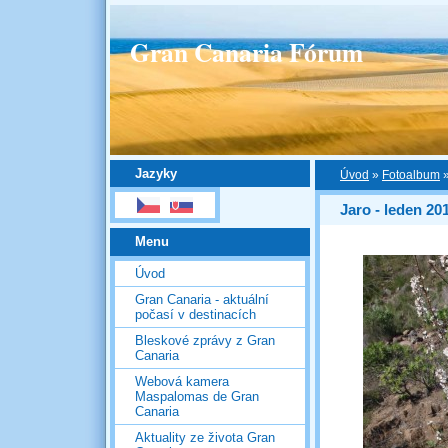
Gran Canaria Fórum
Jazyky
Úvod
»
Fotoalbum
Jaro - leden 20
Menu
Úvod
Gran Canaria - aktuální
počasí v destinacích
Bleskové zprávy z Gran
Canaria
Webová kamera
Maspalomas de Gran
Canaria
Aktuality ze života Gran