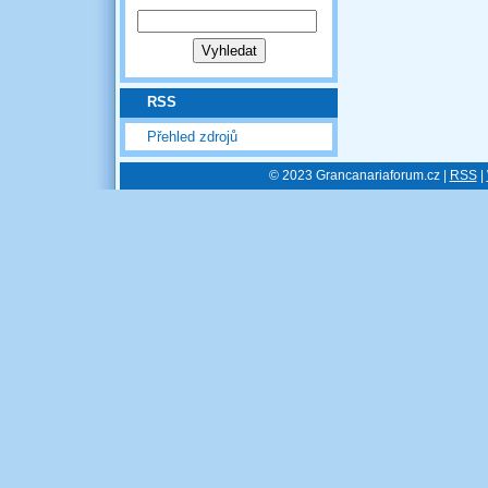
RSS
Přehled zdrojů
© 2023 Grancanariaforum.cz |
RSS
|