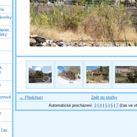
ia
těvníky
ápoje,
árky
k,
í,
n
ostrově
← Předchozí
Zpět do složky
Automatické procházení:
3
|
4
|
5
|
6
|
7
(čas ve vt
o
,
ý čas,