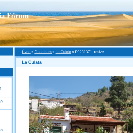
ia Fórum
Úvod
»
Fotoalbum
»
La Culata
»
P9231371_resize
La Culata
í
an
an