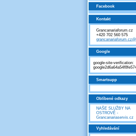
Facebook
Kontakt
Grancanariaforum.cz
+420 702 560 575
grancanariaforum.cz
Google
google-site-verification:
google2d6a64a54f8fe574
Smartsupp
Oblíbené odkazy
NAŠE SLUŽBY NA
OSTROVĚ -
Grancanariaservis.cz
Vyhledávání