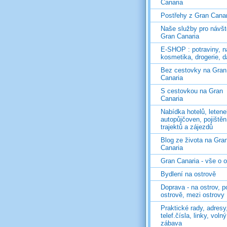
Canaria
Postřehy z Gran Canar
Naše služby pro návš
Gran Canaria
E-SHOP : potraviny, n
kosmetika, drogerie, d
Bez cestovky na Gran
Canaria
S cestovkou na Gran
Canaria
Nabídka hotelů, letene
autopůjčoven, pojištěn
trajektů a zájezdů
Blog ze života na Gra
Canaria
Gran Canaria - vše o 
Bydlení na ostrově
Doprava - na ostrov, p
ostrově, mezi ostrovy
Praktické rady, adresy
telef.čísla, linky, voln
zábava