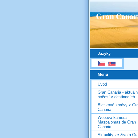
Gran Canar
Jazyky
Menu
Úvod
Gran Canaria - aktuáln
počasí v destinacích
Bleskové zprávy z Gr
Canaria
Webová kamera
Maspalomas de Gran
Canaria
Aktuality ze života Gr