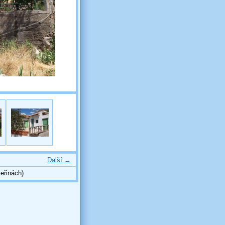
Další →
eřinách)