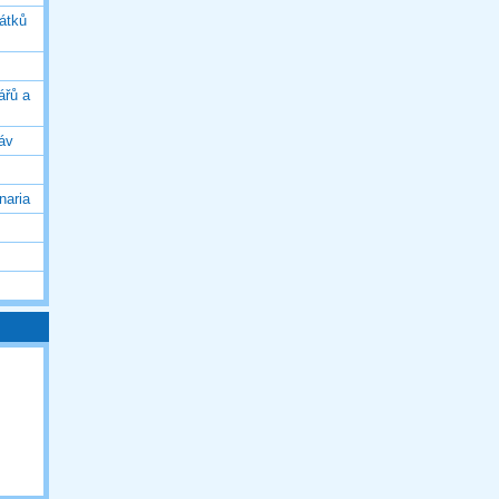
vátků
ářů a
áv
naria