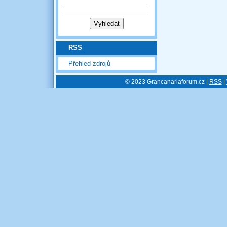
RSS
Přehled zdrojů
© 2023 Grancanariaforum.cz |
RSS
|