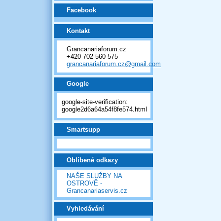
Facebook
Kontakt
Grancanariaforum.cz
+420 702 560 575
grancanariaforum.cz@gmail.com
Google
google-site-verification:
google2d6a64a54f8fe574.html
Smartsupp
Oblíbené odkazy
NAŠE SLUŽBY NA
OSTROVĚ -
Grancanariaservis.cz
Vyhledávání