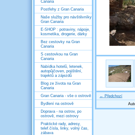
Canaria
Postřehy z Gran Canaria
Naše služby pro návštěvníky
Gran Canaria
E-SHOP : potraviny, nápoje,
kosmetika, drogerie, dárky
Bez cestovky na Gran
Canaria
S cestovkou na Gran
Canaria
Nabídka hotelů, letenek,
autopůjčoven, pojištění,
trajektů a zájezdů
Blog ze života na Gran
Canaria
Gran Canaria - vše o ostrově
← Předchozí
Bydlení na ostrově
Aut
Doprava - na ostrov, po
ostrově, mezi ostrovy
Praktické rady, adresy,
telef.čísla, linky, volný čas,
zábava