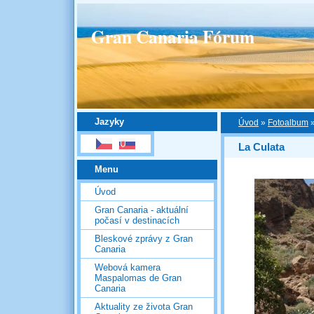
Gran Canaria Fórum
Jazyky
Úvod
»
Fotoalbum
La Culata
Menu
Úvod
Gran Canaria - aktuální
počasí v destinacích
Bleskové zprávy z Gran
Canaria
Webová kamera
Maspalomas de Gran
Canaria
Aktuality ze života Gran