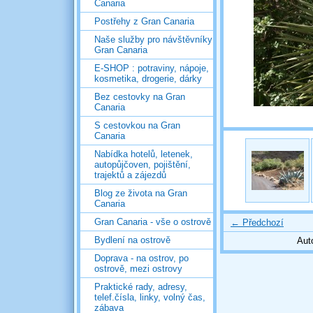
Canaria
Postřehy z Gran Canaria
Naše služby pro návštěvníky
Gran Canaria
E-SHOP : potraviny, nápoje,
kosmetika, drogerie, dárky
Bez cestovky na Gran
Canaria
S cestovkou na Gran
Canaria
Nabídka hotelů, letenek,
autopůjčoven, pojištění,
trajektů a zájezdů
Blog ze života na Gran
Canaria
Gran Canaria - vše o ostrově
← Předchozí
Bydlení na ostrově
Aut
Doprava - na ostrov, po
ostrově, mezi ostrovy
Praktické rady, adresy,
telef.čísla, linky, volný čas,
zábava