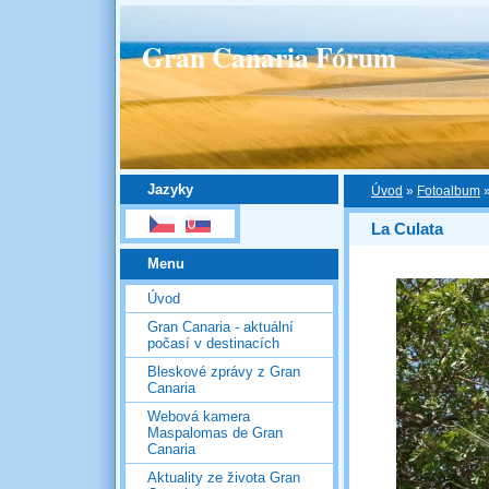
Gran Canaria Fórum
Jazyky
Úvod
»
Fotoalbum
La Culata
Menu
Úvod
Gran Canaria - aktuální
počasí v destinacích
Bleskové zprávy z Gran
Canaria
Webová kamera
Maspalomas de Gran
Canaria
Aktuality ze života Gran