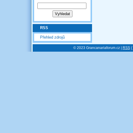
RSS
Přehled zdrojů
© 2023 Grancanariaforum.cz |
RSS
|