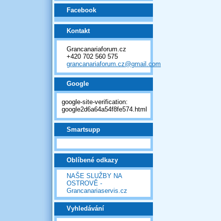
Facebook
Kontakt
Grancanariaforum.cz
+420 702 560 575
grancanariaforum.cz@gmail.com
Google
google-site-verification:
google2d6a64a54f8fe574.html
Smartsupp
Oblíbené odkazy
NAŠE SLUŽBY NA
OSTROVĚ -
Grancanariaservis.cz
Vyhledávání