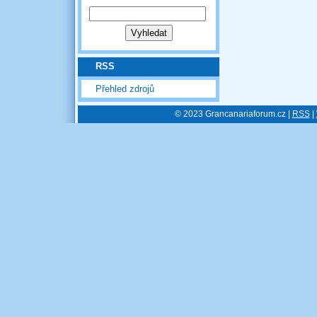
RSS
Přehled zdrojů
© 2023 Grancanariaforum.cz |
RSS
|