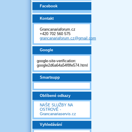
Facebook
Kontakt
Grancanariaforum.cz
+420 702 560 575
grancanariaforum.cz@gmail.com
Google
google-site-verification:
google2d6a64a54f8fe574.html
Smartsupp
Oblíbené odkazy
NAŠE SLUŽBY NA
OSTROVĚ -
Grancanariaservis.cz
Vyhledávání