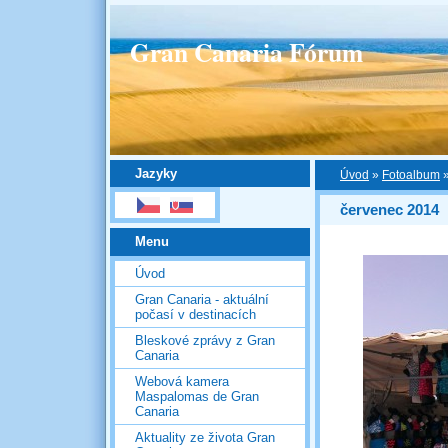
Gran Canaria Fórum
Jazyky
Úvod
»
Fotoalbum
červenec 2014
Menu
Úvod
Gran Canaria - aktuální
počasí v destinacích
Bleskové zprávy z Gran
Canaria
Webová kamera
Maspalomas de Gran
Canaria
Aktuality ze života Gran