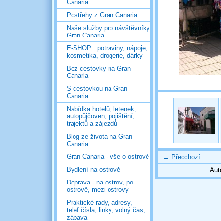
Canaria
Postřehy z Gran Canaria
Naše služby pro návštěvníky
Gran Canaria
E-SHOP : potraviny, nápoje,
kosmetika, drogerie, dárky
Bez cestovky na Gran
Canaria
S cestovkou na Gran
Canaria
Nabídka hotelů, letenek,
autopůjčoven, pojištění,
trajektů a zájezdů
Blog ze života na Gran
Canaria
Gran Canaria - vše o ostrově
← Předchozí
Bydlení na ostrově
Aut
Doprava - na ostrov, po
ostrově, mezi ostrovy
Praktické rady, adresy,
telef.čísla, linky, volný čas,
zábava