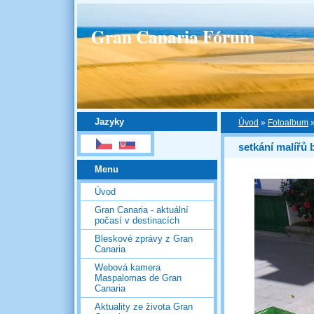
Gran Canaria Fórum
Jazyky
Úvod
»
Fotoalbum
setkání malířů 
Menu
Úvod
Gran Canaria - aktuální
počasí v destinacích
Bleskové zprávy z Gran
Canaria
Webová kamera
Maspalomas de Gran
Canaria
Aktuality ze života Gran