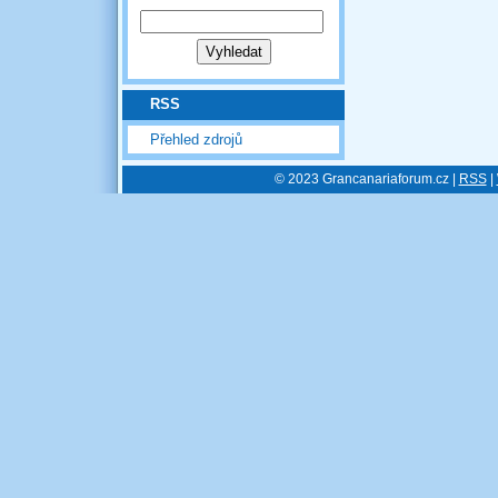
RSS
Přehled zdrojů
© 2023 Grancanariaforum.cz |
RSS
|