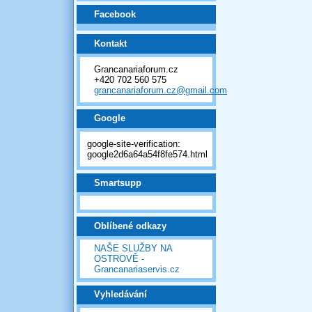
Facebook
Kontakt
Grancanariaforum.cz
+420 702 560 575
grancanariaforum.cz@gmail.com
Google
google-site-verification:
google2d6a64a54f8fe574.html
Smartsupp
Oblíbené odkazy
NAŠE SLUŽBY NA
OSTROVĚ -
Grancanariaservis.cz
Vyhledávání