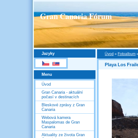
Gran Canaria Fórum
Jazyky
Úvod
»
Fotoalbum
Playa Los Frail
Menu
Úvod
Gran Canaria - aktuální
počasí v destinacích
Bleskové zprávy z Gran
Canaria
Webová kamera
Maspalomas de Gran
Canaria
Aktuality ze života Gran