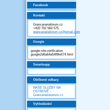
Facebook
Kontakt
Grancanariaforum.cz
+420 702 560 575
grancanariaforum.cz@gmail.com
Google
google-site-verification:
google2d6a64a54f8fe574.html
Smartsupp
Oblíbené odkazy
NAŠE SLUŽBY NA
OSTROVĚ -
Grancanariaservis.cz
Vyhledávání