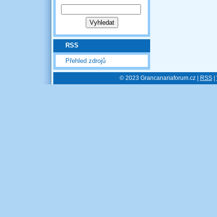
RSS
Přehled zdrojů
© 2023 Grancanariaforum.cz |
RSS
|