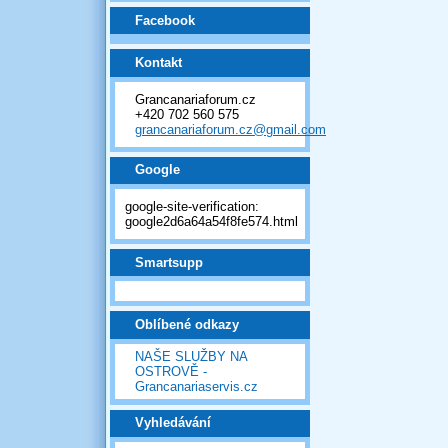
Facebook
Kontakt
Grancanariaforum.cz
+420 702 560 575
grancanariaforum.cz@gmail.com
Google
google-site-verification:
google2d6a64a54f8fe574.html
Smartsupp
Oblíbené odkazy
NAŠE SLUŽBY NA
OSTROVĚ -
Grancanariaservis.cz
Vyhledávání