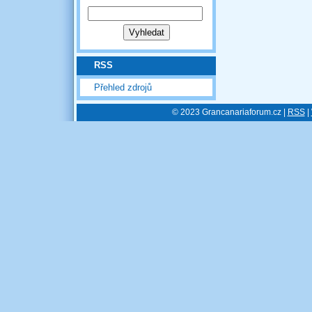
RSS
Přehled zdrojů
© 2023 Grancanariaforum.cz |
RSS
|