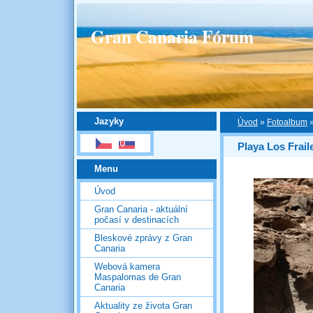
Gran Canaria Fórum
Jazyky
Úvod
»
Fotoalbum
Playa Los Frail
Menu
Úvod
Gran Canaria - aktuální
počasí v destinacích
Bleskové zprávy z Gran
Canaria
Webová kamera
Maspalomas de Gran
Canaria
Aktuality ze života Gran