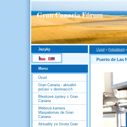
Gran Canaria Fórum
Jazyky
Úvod
»
Fotoalbum
Puerto de Las 
Menu
Úvod
Gran Canaria - aktuální
počasí v destinacích
Bleskové zprávy z Gran
Canaria
Webová kamera
Maspalomas de Gran
Canaria
Aktuality ze života Gran