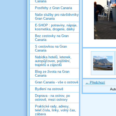
Canaria
Postřehy z Gran Canaria
Naše služby pro návštěvníky
Gran Canaria
E-SHOP : potraviny, nápoje,
kosmetika, drogerie, dárky
Bez cestovky na Gran
Canaria
S cestovkou na Gran
Canaria
Nabídka hotelů, letenek,
autopůjčoven, pojištění,
trajektů a zájezdů
Blog ze života na Gran
Canaria
Gran Canaria - vše o ostrově
← Předchozí
Bydlení na ostrově
Aut
Doprava - na ostrov, po
ostrově, mezi ostrovy
Praktické rady, adresy,
telef.čísla, linky, volný čas,
zábava