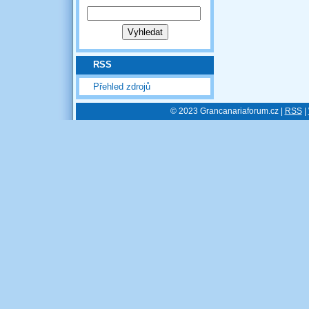
RSS
Přehled zdrojů
© 2023 Grancanariaforum.cz |
RSS
|