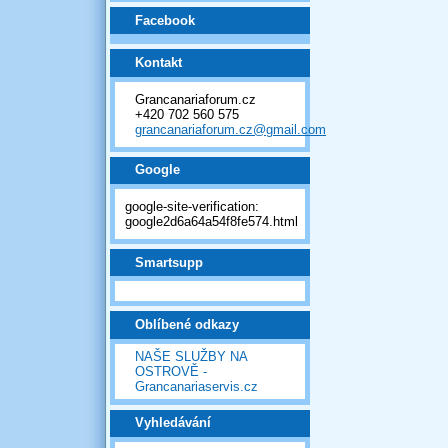
Facebook
Kontakt
Grancanariaforum.cz
+420 702 560 575
grancanariaforum.cz@gmail.com
Google
google-site-verification:
google2d6a64a54f8fe574.html
Smartsupp
Oblíbené odkazy
NAŠE SLUŽBY NA
OSTROVĚ -
Grancanariaservis.cz
Vyhledávání