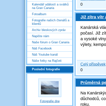
0
Kalendář událostí a svátků
na Gran Canaria
Fotoalbum
Již zítra vít
Fotografie našich čtenářů a
klientů
Kanárská vlád
Archiv bleskových zpráv
počasí. Již z
Napište nám
a vysoké vlny
Naše fórum o Gran Canaria
výlety, kempov
Náš Facebook
Náš Youtube kanál
Náše fotky na Rajčeti
Celý příspěvek
Poslední fotografie
0
Průměrná pe
Na Kanárských
důchodců, co
Fotografie dne
roku.