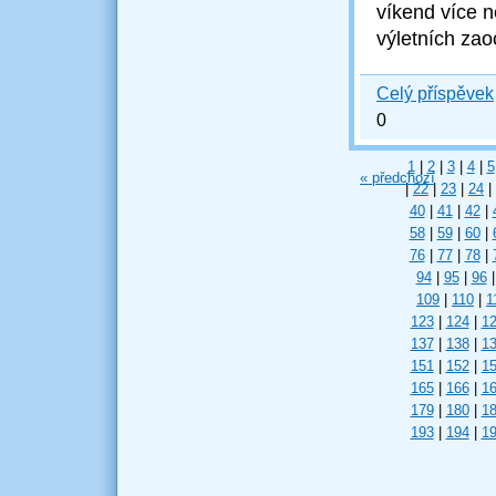
víkend více 
výletních za
Celý příspěvek
0
1
|
2
|
3
|
4
|
5
« předchozí
|
22
|
23
|
24
|
40
|
41
|
42
|
58
|
59
|
60
|
76
|
77
|
78
|
94
|
95
|
96
|
109
|
110
|
1
123
|
124
|
1
137
|
138
|
1
151
|
152
|
1
165
|
166
|
1
179
|
180
|
1
193
|
194
|
1