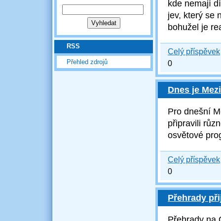
kde nemají dí
jev, který se 
bohužel je re
RSS
Celý příspěvek
Přehled zdrojů
0
Dnes je Mezi
Pro dnešní M
připravili rů
osvětové pro
Celý příspěvek
0
Přehrady při
Přehrady na G