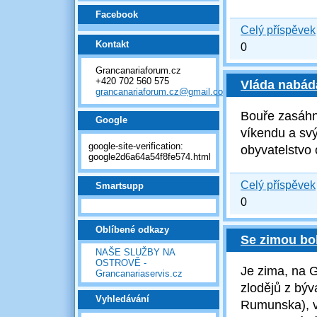
Facebook
Celý příspěvek
Kontakt
0
Grancanariaforum.cz
+420 702 560 575
Vláda nabádá
grancanariaforum.cz@gmail.com
Bouře zasáh
Google
víkendu
a sv
google-site-verification:
obyvatelstvo 
google2d6a64a54f8fe574.html
Celý příspěvek
Smartsupp
0
Oblíbené odkazy
Se zimou boh
NAŠE SLUŽBY NA
OSTROVĚ -
Je zima, na 
Grancanariaservis.cz
zlodějů z bý
Vyhledávání
Rumunska), v