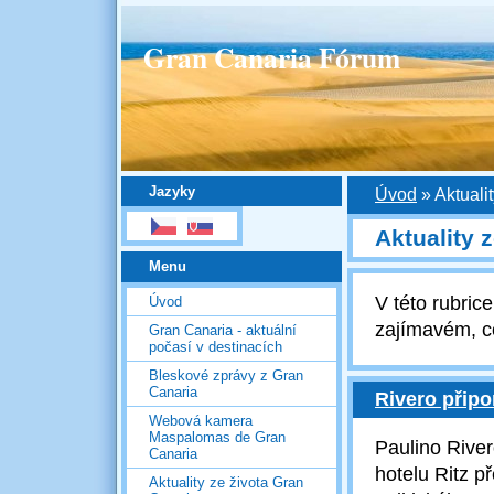
Gran Canaria Fórum
Jazyky
Úvod
»
Aktuali
Aktuality 
Menu
V této rubri
Úvod
zajímavém, c
Gran Canaria - aktuální
počasí v destinacích
Bleskové zprávy z Gran
Canaria
Rivero připo
Webová kamera
Maspalomas de Gran
Paulino Rive
Canaria
hotelu Ritz p
Aktuality ze života Gran