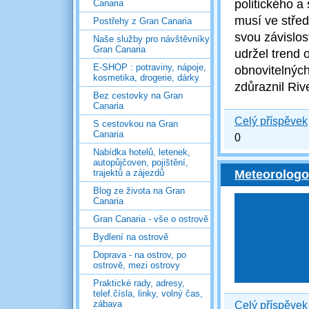
politického a
Canaria
musí
ve stře
Postřehy z Gran Canaria
svou závislos
Naše služby pro návštěvníky
Gran Canaria
udržel trend 
E-SHOP : potraviny, nápoje,
obnovitelnýc
kosmetika, drogerie, dárky
zdůraznil Riv
Bez cestovky na Gran
Canaria
Celý příspěvek
S cestovkou na Gran
Canaria
0
Nabídka hotelů, letenek,
autopůjčoven, pojištění,
trajektů a zájezdů
Meteorologo
Blog ze života na Gran
Canaria
Výstrah
pro ost
Gran Canaria - vše o ostrově
Gomera
Bydlení na ostrově
odvolán
Doprava - na ostrov, po
ostrově, mezi ostrovy
nebezp
Praktické rady, adresy,
telef.čísla, linky, volný čas,
zábava
Celý příspěvek