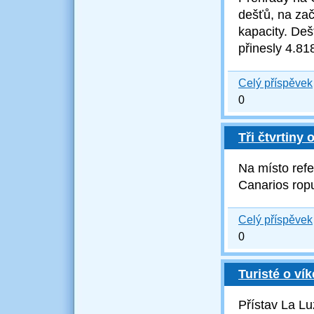
dešťů, na za
kapacity. D
eš
přinesly 4.81
Celý příspěvek
0
Tři čtvrtiny
Na místo ref
Canarios rop
Celý příspěvek
0
Turisté o ví
Přístav
La Lu