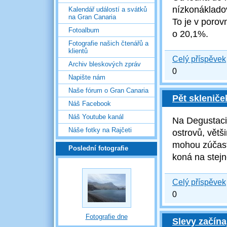
nízkonákladov
Kalendář událostí a svátků
na Gran Canaria
To je v poro
Fotoalbum
o
20,1
%.
Fotografie našich čtenářů a
klientů
Celý příspěvek
Archiv bleskových zpráv
0
Napište nám
Naše fórum o Gran Canaria
Pět skleniče
Náš Facebook
Náš Youtube kanál
Na Degustaci
Náše fotky na Rajčeti
ostrovů, větš
mohou zúčastn
Poslední fotografie
koná na stej
Celý příspěvek
0
Fotografie dne
Slevy začína