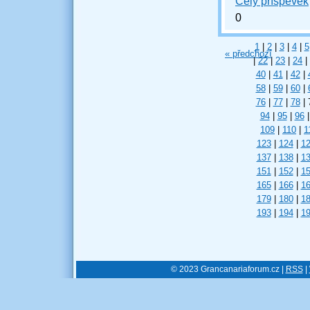
Celý příspěvek
0
1
|
2
|
3
|
4
|
5
« předchozí
|
22
|
23
|
24
|
40
|
41
|
42
|
58
|
59
|
60
|
76
|
77
|
78
|
94
|
95
|
96
|
109
|
110
|
1
123
|
124
|
1
137
|
138
|
1
151
|
152
|
1
165
|
166
|
1
179
|
180
|
1
193
|
194
|
1
© 2023 Grancanariaforum.cz |
RSS
|