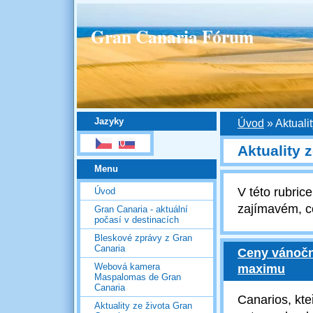
Gran Canaria Fórum
Jazyky
Úvod
»
Aktuali
Aktuality 
Menu
V této rubri
Úvod
zajímavém, c
Gran Canaria - aktuální
počasí v destinacích
Bleskové zprávy z Gran
Canaria
Ceny vánočn
Webová kamera
maximu
Maspalomas de Gran
Canaria
Canarios, kte
Aktuality ze života Gran