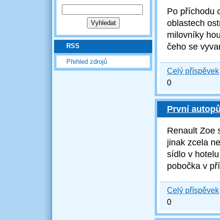
Po příchodu 
oblastech os
milovníky hou
čeho se vyva
RSS
Přehled zdrojů
Celý příspěvek
0
První autop
R
enault Zoe 
jinak zcela 
sídlo v hotelu
pobočka v pří
Celý příspěvek
0