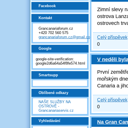
Facebook
Zimní slevy n
ostrova Lanza
Kontakt
ostrovech trv
Grancanariaforum.cz
+420 702 560 575
grancanariaforum.cz@gmail.com
Celý příspěvek
0
Google
V neděli byl
google-site-verification:
google2d6a64a54f8fe574.html
První zemětř
Smartsupp
mořským dnem
Canaria a
jih
Oblíbené odkazy
Celý příspěvek
NAŠE SLUŽBY NA
OSTROVĚ -
0
Grancanariaservis.cz
Vyhledávání
Na Gran Cana