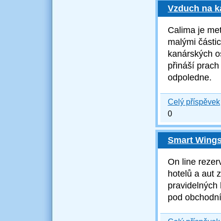
Vzduch na ka
Calima je me
malý
mi části
kanárských os
přináší prach
odpoledne.
Celý příspěvek
0
Smart Wings
On line rezer
hotelů a aut 
pravidelných 
pod obchodn