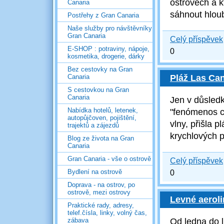
o
strovech a k
Canaria
sáhnout hloub
Postřehy z Gran Canaria
Naše služby pro návštěvníky
Gran Canaria
Celý příspěvek
E-SHOP : potraviny, nápoje,
0
kosmetika, drogerie, dárky
Bez cestovky na Gran
Canaria
Pláž Las Can
S cestovkou na Gran
Canaria
Jen v důsled
Nabídka hotelů, letenek,
"fenómenos co
autopůjčoven, pojištění,
vlny, přišla 
trajektů a zájezdů
krychlových 
Blog ze života na Gran
Canaria
Gran Canaria - vše o ostrově
Celý příspěvek
Bydlení na ostrově
0
Doprava - na ostrov, po
ostrově, mezi ostrovy
Levné aeroli
Praktické rady, adresy,
telef.čísla, linky, volný čas,
zábava
Od ledna do l