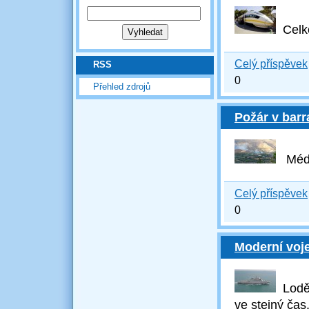
Celko
Celý příspěvek
RSS
0
Přehled zdrojů
Požár v barr
Média
Celý příspěvek
0
Moderní voje
Lodě 
ve stejný ča