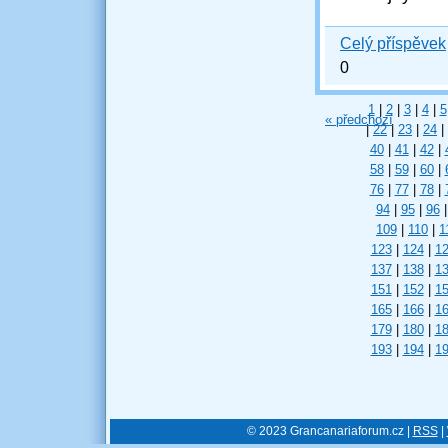
Celý příspěvek
0
1
|
2
|
3
|
4
|
5
« předchozí
|
22
|
23
|
24
|
40
|
41
|
42
|
58
|
59
|
60
|
76
|
77
|
78
|
94
|
95
|
96
|
109
|
110
|
1
123
|
124
|
1
137
|
138
|
1
151
|
152
|
1
165
|
166
|
1
179
|
180
|
1
193
|
194
|
1
© 2023 Grancanariaforum.cz |
RSS
|