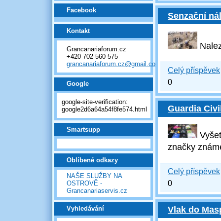
Facebook
Senzační ná
Kontakt
Nalez
Grancanariaforum.cz
+420 702 560 575
grancanariaforum.cz@gmail.com
Celý příspěvek
0
Google
google-site-verification:
Guardia Civil
google2d6a64a54f8fe574.html
Smartsupp
Vyšet
značky známé
Oblíbené odkazy
Celý příspěvek
NAŠE SLUŽBY NA
0
OSTROVĚ -
Grancanariaservis.cz
Vlak do Mas
Vyhledávání