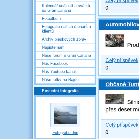
Celý příspěvek
Kalendář událostí a svátků
0
na Gran Canaria
Fotoalbum
Automobilový
Fotografie našich čtenářů a
klientů
Archiv bleskových zpráv
Prode
Napište nám
Naše fórum o Gran Canaria
Celý příspěvek
Náš Facebook
0
Náš Youtube kanál
Náše fotky na Rajčeti
Občané Tunte
Poslední fotografie
Silni
přes deset m
Celý příspěvek
0
Fotografie dne