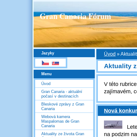
Gran Canaria Fórum
Jazyky
Úvod
»
Aktuali
Aktuality 
Menu
V této rubri
Úvod
zajímavém, c
Gran Canaria - aktuální
počasí v destinacích
Bleskové zprávy z Gran
Canaria
Nová konkur
Webová kamera
Maspalomas de Gran
Canaria
Letec
na podzim na
Aktuality ze života Gran