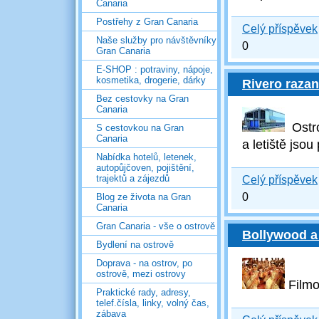
Canaria
Postřehy z Gran Canaria
Celý příspěvek
Naše služby pro návštěvníky
0
Gran Canaria
E-SHOP : potraviny, nápoje,
kosmetika, drogerie, dárky
Rivero razan
Bez cestovky na Gran
Canaria
Ostro
S cestovkou na Gran
Canaria
a letiště jsou
Nabídka hotelů, letenek,
autopůjčoven, pojištění,
trajektů a zájezdů
Celý příspěvek
0
Blog ze života na Gran
Canaria
Gran Canaria - vše o ostrově
Bollywood a
Bydlení na ostrově
Doprava - na ostrov, po
ostrově, mezi ostrovy
Filmo
Praktické rady, adresy,
telef.čísla, linky, volný čas,
zábava