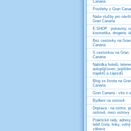
Canaria
Postřehy z Gran Canar
Naše služby pro návš
Gran Canaria
E-SHOP : potraviny, n
kosmetika, drogerie, d
Bez cestovky na Gran
Canaria
S cestovkou na Gran
Canaria
Nabídka hotelů, letene
autopůjčoven, pojištěn
trajektů a zájezdů
Blog ze života na Gra
Canaria
Gran Canaria - vše o 
Bydlení na ostrově
Doprava - na ostrov, p
ostrově, mezi ostrovy
Praktické rady, adresy
telef.čísla, linky, voln
zábava