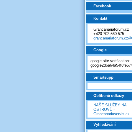
Facebook
Kontakt
Grancanariaforum.cz
+420 702 560 575
grancanariaforum.cz
Google
google-site-verification:
google2d6a64a54f8fe574
Smartsupp
Oblíbené odkazy
NAŠE SLUŽBY NA
OSTROVĚ -
Grancanariaservis.cz
Vyhledávání