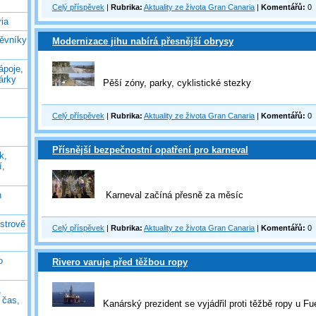
Celý příspěvek
|
Rubrika:
Aktuality ze života Gran Canaria
|
Komentářů:
0
ia
těvníky
Modernizace jihu nabírá přesnější obrysy
ápoje,
árky
Pěší zóny, parky, cyklistické stezky
Celý příspěvek
|
Rubrika:
Aktuality ze života Gran Canaria
|
Komentářů:
0
Přísnější bezpečnostní opatření pro karneval
k,
í,
n
Karneval začíná přesně za měsíc
ostrově
Celý příspěvek
|
Rubrika:
Aktuality ze života Gran Canaria
|
Komentářů:
0
o
Rivero varuje před těžbou ropy
,
ý čas,
Kanárský prezident se vyjádřil proti těžbě ropy u Fu