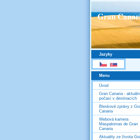
Gran Canar
Jazyky
Menu
Úvod
Gran Canaria - aktuáln
počasí v destinacích
Bleskové zprávy z Gr
Canaria
Webová kamera
Maspalomas de Gran
Canaria
Aktuality ze života Gr