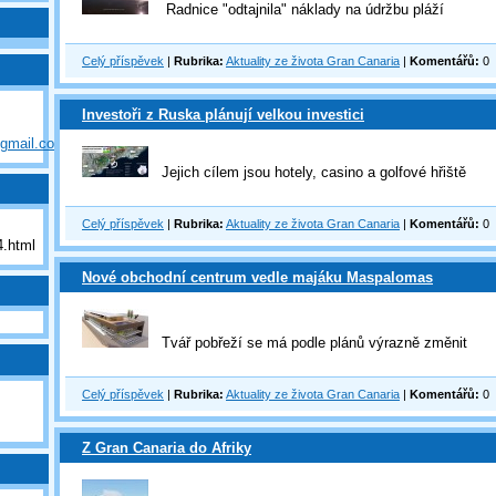
Radnice "odtajnila" náklady na údržbu pláží
Celý příspěvek
|
Rubrika:
Aktuality ze života Gran Canaria
|
Komentářů:
0
Investoři z Ruska plánují velkou investici
@gmail.com
Jejich cílem jsou hotely, casino a golfové hřiště
Celý příspěvek
|
Rubrika:
Aktuality ze života Gran Canaria
|
Komentářů:
0
.html
Nové obchodní centrum vedle majáku Maspalomas
Tvář pobřeží se má podle plánů výrazně změnit
Celý příspěvek
|
Rubrika:
Aktuality ze života Gran Canaria
|
Komentářů:
0
Z Gran Canaria do Afriky