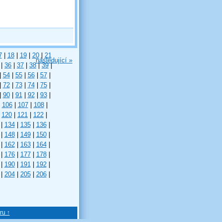
7
|
18
|
19
|
20
|
21
následující »
|
36
|
37
|
38
|
39
|
|
54
|
55
|
56
|
57
|
|
72
|
73
|
74
|
75
|
|
90
|
91
|
92
|
93
|
106
|
107
|
108
|
120
|
121
|
122
|
|
134
|
135
|
136
|
|
148
|
149
|
150
|
|
162
|
163
|
164
|
|
176
|
177
|
178
|
|
190
|
191
|
192
|
|
204
|
205
|
206
|
ru ↑