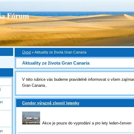
ia Fórum
Úvod
»
Aktuality ze života Gran Canaria
Aktuality ze života Gran Canaria
V této rubrice vás budeme pravidelně informovat o všem zajíma
Gran Canaria..
í
an
Condor výrazně zlevnil letenky
Akce je pouze do vyprodání a pro lety leden-červen
an