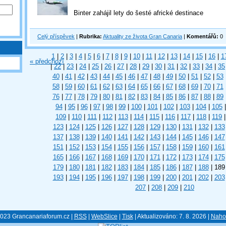
Binter zahájil lety do šesté africké destinace
Celý příspěvek
|
Rubrika:
Aktuality ze života Gran Canaria
|
Komentářů:
0
1
|
2
|
3
|
4
|
5
|
6
|
7
|
8
|
9
|
10
|
11
|
12
|
13
|
14
|
15
|
16
|
1
« předchozí
|
22
|
23
|
24
|
25
|
26
|
27
|
28
|
29
|
30
|
31
|
32
|
33
|
34
|
35
40
|
41
|
42
|
43
|
44
|
45
|
46
|
47
|
48
|
49
|
50
|
51
|
52
|
53
58
|
59
|
60
|
61
|
62
|
63
|
64
|
65
|
66
|
67
|
68
|
69
|
70
|
71
76
|
77
|
78
|
79
|
80
|
81
|
82
|
83
|
84
|
85
|
86
|
87
|
88
|
89
94
|
95
|
96
|
97
|
98
|
99
|
100
|
101
|
102
|
103
|
104
|
105
|
109
|
110
|
111
|
112
|
113
|
114
|
115
|
116
|
117
|
118
|
119
|
123
|
124
|
125
|
126
|
127
|
128
|
129
|
130
|
131
|
132
|
133
137
|
138
|
139
|
140
|
141
|
142
|
143
|
144
|
145
|
146
|
147
151
|
152
|
153
|
154
|
155
|
156
|
157
|
158
|
159
|
160
|
161
165
|
166
|
167
|
168
|
169
|
170
|
171
|
172
|
173
|
174
|
175
179
|
180
|
181
|
182
|
183
|
184
|
185
|
186
|
187
|
188
|
189
193
|
194
|
195
|
196
|
197
|
198
|
199
|
200
|
201
|
202
|
203
207
|
208
|
209
|
210
023 Grancanariaforum.cz |
RSS
|
WebSlice
|
Tisk
|
Aktualizováno: 7. 8. 2026
|
Naho