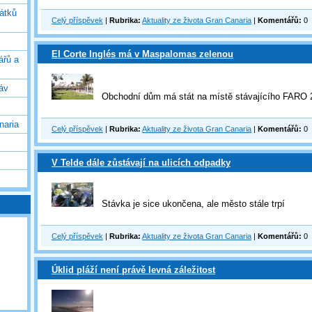
vátků
Celý příspěvek
|
Rubrika:
Aktuality ze života Gran Canaria
|
Komentářů:
0
El Corte Inglés má v Maspalomas zelenou
ářů a
áv
Obchodní dům má stát na místě stávajícího FARO 
naria
Celý příspěvek
|
Rubrika:
Aktuality ze života Gran Canaria
|
Komentářů:
0
V Telde dále zůstávají na ulicích odpadky
Stávka je sice ukončena, ale město stále trpí
Celý příspěvek
|
Rubrika:
Aktuality ze života Gran Canaria
|
Komentářů:
0
Úklid pláží není právě levná záležitost