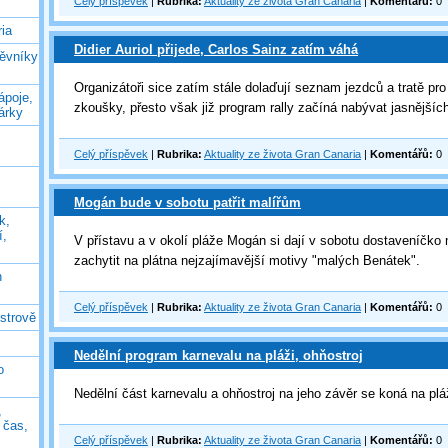
Celý příspěvek
|
Rubrika:
Aktuality ze života Gran Canaria
|
Komentářů:
0
ia
Didier Auriol přijede, Carlos Sainz zatím váhá
těvníky
Organizátoři sice zatím stále dolaďují seznam jezdců a tratě pro 
ápoje,
zkoušky, přesto však již program rally začíná nabývat jasnějšíc
árky
Celý příspěvek
|
Rubrika:
Aktuality ze života Gran Canaria
|
Komentářů:
0
Mogán bude v sobotu patřit malířům
k,
í,
V přístavu a v okolí pláže Mogán si dají v sobotu dostaveníčko m
zachytit na plátna nejzajímavější motivy "malých Benátek".
n
Celý příspěvek
|
Rubrika:
Aktuality ze života Gran Canaria
|
Komentářů:
0
ostrově
Nedělní program karnevalu na pláži, ohňostroj
o
Nedělní část karnevalu a ohňostroj na jeho závěr se koná na plá
,
ý čas,
Celý příspěvek
|
Rubrika:
Aktuality ze života Gran Canaria
|
Komentářů:
0