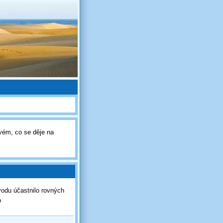
vém, co se děje na
vodu účastnilo rovných
ro