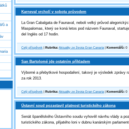
vátků
Karneval vrcholí v sobotu průvodem
La Gran Cabalgata de Faunaval, neboli velký průvod alegorický
ářů a
Maspalomas, který se koná letos pod názvem Faunaval, startuje
del Inglés od 17 hodin.
áv
Celý příspěvek
|
Rubrika:
Aktuality ze života Gran Canaria
|
Komentářů:
0
naria
San Bartolomé jde ostatním příkladem
Výborné a přebytkové hospodaření, takový je výsledek zprávy 
za rok 2013.
Celý příspěvek
|
Rubrika:
Aktuality ze života Gran Canaria
|
Komentářů:
0
Ústavní soud pozastavil platnost turistického zákona
Senát španělského Ústavního soudu vyhověl návrhu vlády a poza
turistického zákona, přijatého loni v dubnu kanárským parlame