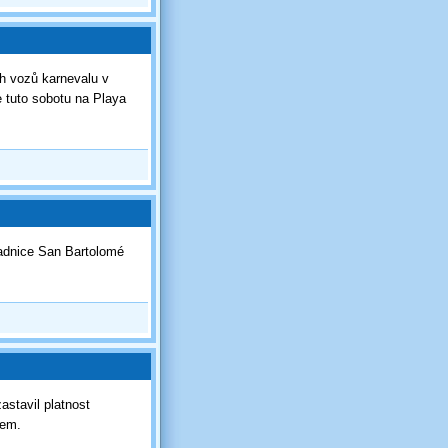
ch vozů karnevalu v
 tuto sobotu na Playa
radnice San Bartolomé
stavil platnost
ntem.