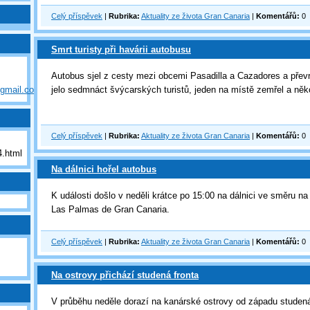
Celý příspěvek
|
Rubrika:
Aktuality ze života Gran Canaria
|
Komentářů:
0
Smrt turisty při havárii autobusu
Autobus sjel z cesty mezi obcemi Pasadilla a Cazadores a převr
@gmail.com
jelo sedmnáct švýcarských turistů, jeden na místě zemřel a někol
Celý příspěvek
|
Rubrika:
Aktuality ze života Gran Canaria
|
Komentářů:
0
.html
Na dálnici hořel autobus
K události došlo v neděli krátce po 15:00 na dálnici ve směru n
Las Palmas de Gran Canaria.
Celý příspěvek
|
Rubrika:
Aktuality ze života Gran Canaria
|
Komentářů:
0
Na ostrovy přichází studená fronta
V průběhu neděle dorazí na kanárské ostrovy od západu studená