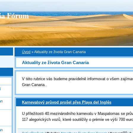
ia Fórum
Úvod
»
Aktuality ze života Gran Canaria
Aktuality ze života Gran Canaria
V této rubrice vás budeme pravidelně informovat o všem zajíma
Gran Canaria..
í
an
Karnevalový průvod prošel přes Playa del Inglés
U příležitosti 40.mezinárodního karnevalu v Maspalomas se prů
117 alegorických vozů, které soutěžily o prémie ve výši 700 eu
an