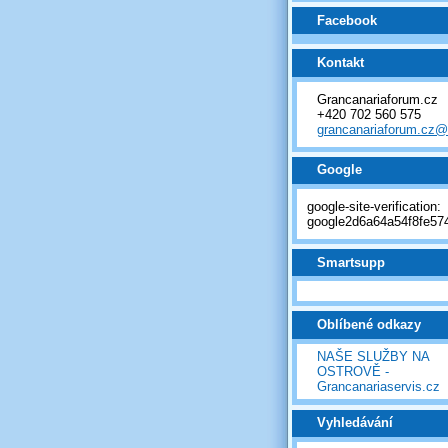
Facebook
Kontakt
Grancanariaforum.cz
+420 702 560 575
grancanariaforum.cz
Google
google-site-verification:
google2d6a64a54f8fe574
Smartsupp
Oblíbené odkazy
NAŠE SLUŽBY NA
OSTROVĚ -
Grancanariaservis.cz
Vyhledávání