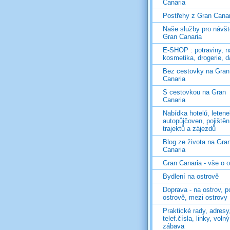
Canaria
Postřehy z Gran Canar
Naše služby pro návš
Gran Canaria
E-SHOP : potraviny, n
kosmetika, drogerie, d
Bez cestovky na Gran
Canaria
S cestovkou na Gran
Canaria
Nabídka hotelů, letene
autopůjčoven, pojištěn
trajektů a zájezdů
Blog ze života na Gra
Canaria
Gran Canaria - vše o 
Bydlení na ostrově
Doprava - na ostrov, p
ostrově, mezi ostrovy
Praktické rady, adresy
telef.čísla, linky, voln
zábava