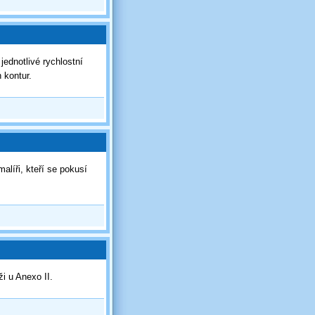
jednotlivé rychlostní
h kontur.
alíři, kteří se pokusí
ži u Anexo II.