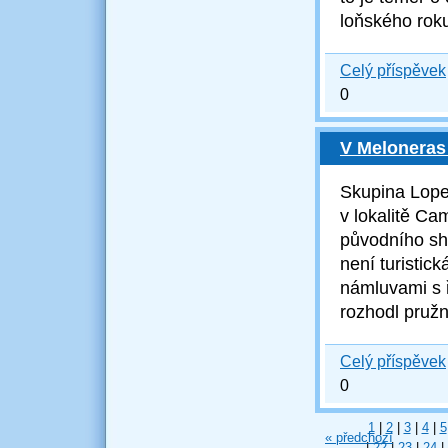
loňského rok
Celý příspěvek
0
V Meloneras
Skupina Lope
v lokalitě Ca
původního sho
ne
ní turistic
námluvami s ř
rozhodl pruž
Celý příspěvek
0
1
|
2
|
3
|
4
|
5
« předchozí
|
22
|
23
|
24
|