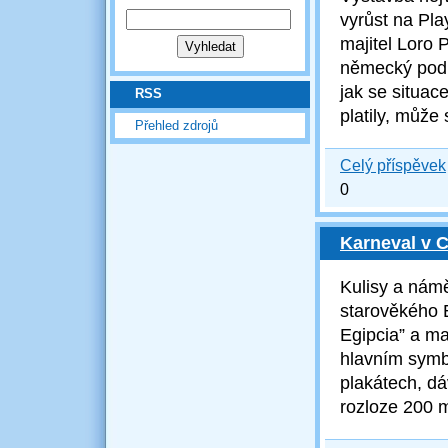
vyrůst na Pla
majitel Loro 
německý podni
jak se situac
RSS
platily, může 
Přehled zdrojů
Celý příspěvek
0
Karneval v 
Kulisy a nám
starověkého E
Egipcia” a m
hlavním symb
plakátech, dá
rozloze 200 m