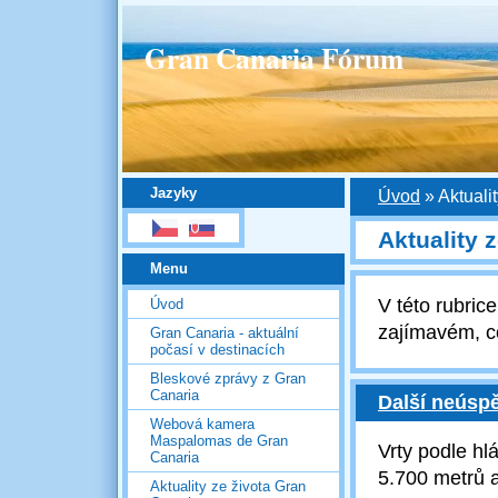
Gran Canaria Fórum
Jazyky
Úvod
»
Aktuali
Aktuality 
Menu
V této rubri
Úvod
zajímavém, c
Gran Canaria - aktuální
počasí v destinacích
Bleskové zprávy z Gran
Canaria
Další neúspě
Webová kamera
Maspalomas de Gran
Vrty podle h
Canaria
5.700 metrů a
Aktuality ze života Gran