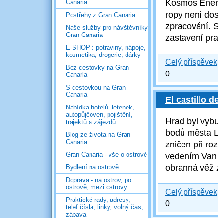
Kosmos Energ
Canaria
ropy není dos
Postřehy z Gran Canaria
zpracování. 
Naše služby pro návštěvníky
Gran Canaria
zastavení pra
E-SHOP : potraviny, nápoje,
kosmetika, drogerie, dárky
Celý příspěvek
Bez cestovky na Gran
0
Canaria
S cestovkou na Gran
Canaria
El castillo 
Nabídka hotelů, letenek,
autopůjčoven, pojištění,
Hrad byl vyb
trajektů a zájezdů
bodů města L
Blog ze života na Gran
Canaria
zničen při ro
Gran Canaria - vše o ostrově
vedením
Van 
obranná věž 
Bydlení na ostrově
Doprava - na ostrov, po
ostrově, mezi ostrovy
Celý příspěvek
Praktické rady, adresy,
0
telef.čísla, linky, volný čas,
zábava