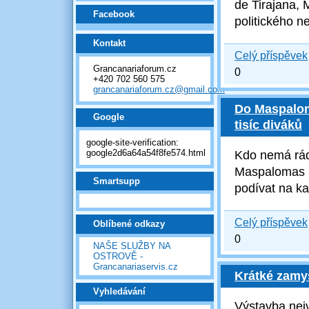
de Tirajana, 
Facebook
politického n
Kontakt
Celý příspěvek
Grancanariaforum.cz
0
+420 702 560 575
grancanariaforum.cz@gmail.com
Do Maspalom
Google
tisíc diváků
google-site-verification:
google2d6a64a54f8fe574.html
Kdo nemá rád 
Maspalomas ra
Smartsupp
podívat na ka
Celý příspěvek
Oblíbené odkazy
0
NAŠE SLUŽBY NA
OSTROVĚ -
Grancanariaservis.cz
Krátké zamyš
Vyhledávání
Výstavba nejv