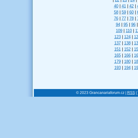
40
|
41
|
42
|
58
|
59
|
60
|
76
|
77
|
78
|
94
|
95
|
96
|
109
|
110
|
1
123
|
124
|
1
137
|
138
|
1
151
|
152
|
1
165
|
166
|
1
179
|
180
|
1
193
|
194
|
1
© 2023 Grancanariaforum.cz |
RSS
|