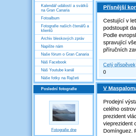
Kalendář událostí a svátků
Přísnější kon
na Gran Canaria
Fotoalbum
Cestující v 
Fotografie našich čtenářů a
podstoupit dal
klientů
Podle evrops
Archiv bleskových zpráv
spravující vš
Napište nám
příručních z
Naše fórum o Gran Canaria
Náš Facebook
Celý příspěvek
Náš Youtube kanál
0
Náše fotky na Rajčeti
V Maspaloma
Poslední fotografie
Prodejní výst
celého ostrov
prezident vl
vieprezident 
Fotografie dne
Domínguez. P