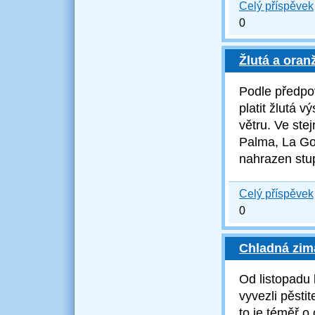
Celý příspěvek
0
Žlutá a oran
Podle předpov
platit žlutá 
větru. V
e ste
Palma, La Go
nahrazen st
Celý příspěvek
0
Chladná zima
Od listopadu 
vyvezli pěsti
to je téměř 